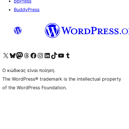
bbPress
BuddyPress
Visit our X (formerly Twitter) account
Visit our Bluesky account
Επισκεφθείτε τον λογαριασμό μας στο Mastodon
Visit our Threads account
Επισκεφτείτε τη σελίδα μας στο Facebook
Επισκεφθείτε τον λογαριασμό μας Instagram
Επισκεφθείτε τον λογαριασμό μας LinkedIn
Visit our TikTok account
Visit our YouTube channel
Visit our Tumblr account
Ο κώδικας είναι ποίηση.
The WordPress® trademark is the intellectual property
of the WordPress Foundation.