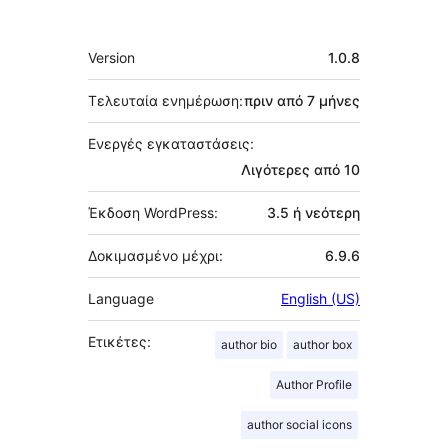
Μεταστοιχεία
Version
1.0.8
Τελευταία ενημέρωση:
πριν από
7 μήνες
Ενεργές εγκαταστάσεις:
Λιγότερες από 10
Έκδοση WordPress:
3.5 ή νεότερη
Δοκιμασμένο μέχρι:
6.9.6
Language
English (US)
Ετικέτες:
author bio
author box
Author Profile
author social icons