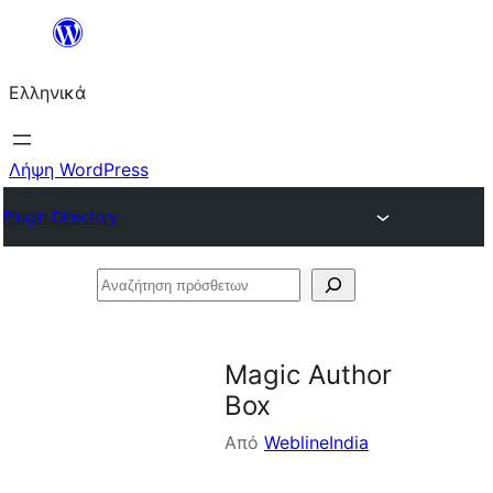
Μετάβαση
στο
Ελληνικά
περιεχόμενο
Λήψη WordPress
Plugin Directory
Αναζήτηση
πρόσθετων
Magic Author
Box
Από
WeblineIndia