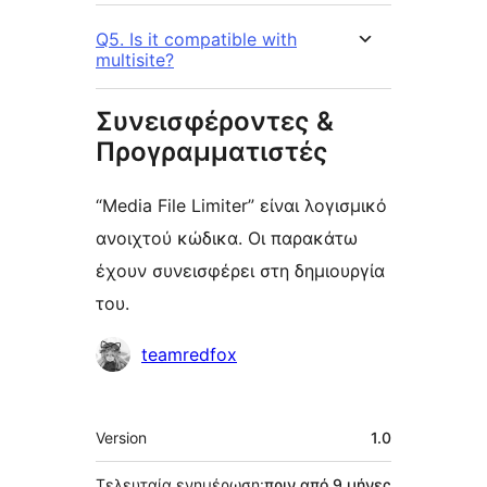
Q5. Is it compatible with
multisite?
Συνεισφέροντες &
Προγραμματιστές
“Media File Limiter” είναι λογισμικό
ανοιχτού κώδικα. Οι παρακάτω
έχουν συνεισφέρει στη δημιουργία
του.
Συντελεστές
teamredfox
Μεταστοιχεία
Version
1.0
Τελευταία ενημέρωση:
πριν από
9 μήνες