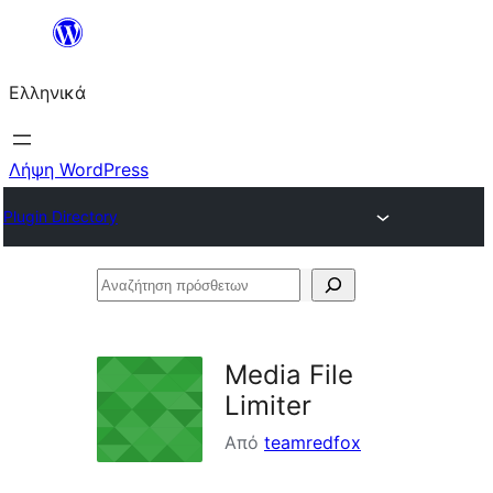
Μετάβαση
στο
Ελληνικά
περιεχόμενο
Λήψη WordPress
Plugin Directory
Αναζήτηση
πρόσθετων
Media File
Limiter
Από
teamredfox