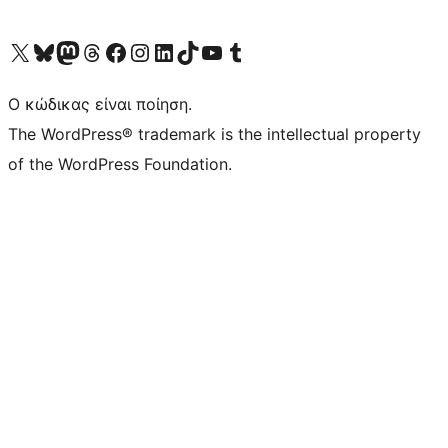
Visit our X (formerly Twitter) account
Visit our Bluesky account
Επισκεφθείτε τον λογαριασμό μας στο Mastodon
Visit our Threads account
Επισκεφτείτε τη σελίδα μας στο Facebook
Επισκεφθείτε τον λογαριασμό μας Instagram
Επισκεφθείτε τον λογαριασμό μας LinkedIn
Visit our TikTok account
Visit our YouTube channel
Visit our Tumblr account
Ο κώδικας είναι ποίηση.
The WordPress® trademark is the intellectual property
of the WordPress Foundation.