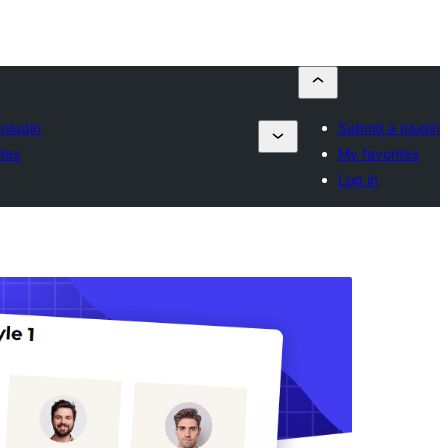
 plugin
Submit a plugin
ites
My favorites
Log in