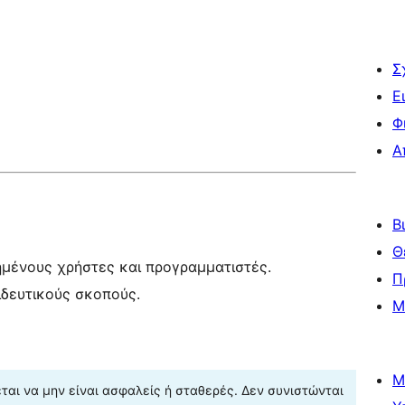
Σ
Ε
Φ
Α
Β
Θ
ημένους χρήστες και προγραμματιστές.
Π
ιδευτικούς σκοπούς.
Μ
Μ
αι να μην είναι ασφαλείς ή σταθερές. Δεν συνιστώνται