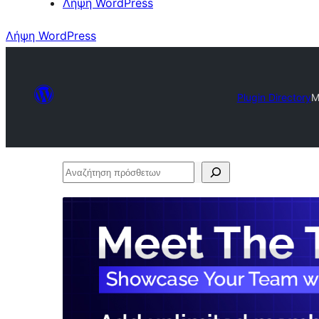
Λήψη WordPress
Λήψη WordPress
Plugin Directory
M
Αναζήτηση
πρόσθετων