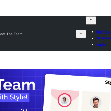
Submit a
eet The Team
My favor
Log in