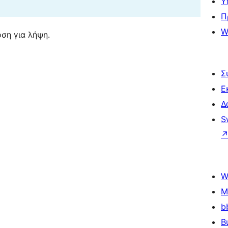
Υ
Π
W
ση για λήψη.
Σ
Ε
Δ
S
W
M
b
B