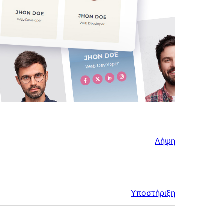
Λήψη
Υποστήριξη
Μεταστοιχεία