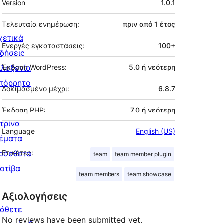
Version
1.0.1
Τελευταία ενημέρωση:
πριν από
1 έτος
χετικά
Ενεργές εγκαταστάσεις:
100+
ιδήσεις
ιλοξενία
Έκδοση WordPress:
5.0 ή νεότερη
πόρρητο
Δοκιμασμένο μέχρι:
6.8.7
Έκδοση PHP:
7.0 ή νεότερη
ιτρίνα
Language
English (US)
έματα
ρόσθετα
Ετικέτες:
team
team member plugin
οτίβα
team members
team showcase
Αξιολογήσεις
άθετε
No reviews have been submitted yet.