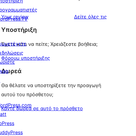
ποστήριξη
ρογραμματιστές
κριτικές
Your review
Δείτε όλες τις
ordPress.TV
Υποστήριξη
υμμετέχετε
Έχετε κάτι να πείτε; Χρειάζεστε βοήθεια;
κδηλώσεις
Φόρουμ υποστήριξης
ωρίστε
Δωρεά
wag
↗
Θα θέλατε να υποστηρίξετε την προαγωγή
αυτού του πρόσθετου;
ordPress.com
Κάντε δωρεά σε αυτό το πρόσθετο
att
bPress
uddyPress