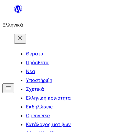
Μετάβαση
στο
Ελληνικά
περιεχόμενο
Θέματα
Πρόσθετα
Νέα
Υποστήριξη
Σχετικά
Ελληνική κοινότητα
Εκδηλώσεις
Openverse
Κατάλογος μοτίβων