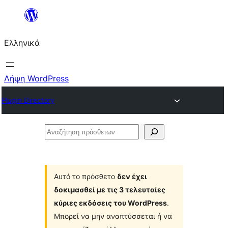
Μετάβαση
στο
Ελληνικά
περιεχόμενο
Λήψη WordPress
Plugin Directory
Αναζήτηση
πρόσθετων
Αυτό το πρόσθετο
δεν έχει
δοκιμασθεί με τις 3 τελευταίες
κύριες εκδόσεις του WordPress
.
Μπορεί να μην αναπτύσσεται ή να