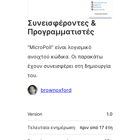
Συνεισφέροντες &
Προγραμματιστές
“MicroPoll” είναι λογισμικό
ανοιχτού κώδικα. Οι παρακάτω
έχουν συνεισφέρει στη δημιουργία
του.
Συντελεστές
brownoxford
Μεταστοιχεία
Version
1.0
Τελευταία ενημέρωση:
πριν από
17 έτη