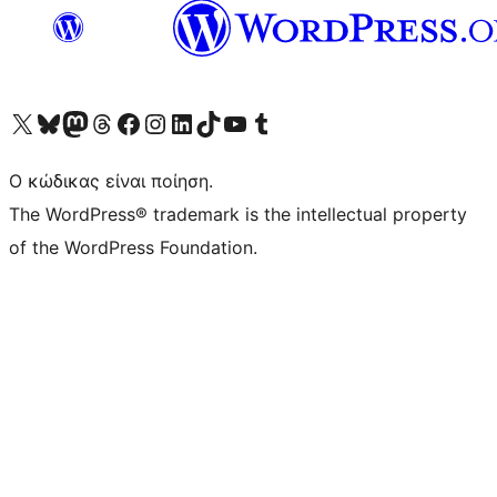
Visit our X (formerly Twitter) account
Visit our Bluesky account
Επισκεφθείτε τον λογαριασμό μας στο Mastodon
Visit our Threads account
Επισκεφτείτε τη σελίδα μας στο Facebook
Επισκεφθείτε τον λογαριασμό μας Instagram
Επισκεφθείτε τον λογαριασμό μας LinkedIn
Visit our TikTok account
Visit our YouTube channel
Visit our Tumblr account
Ο κώδικας είναι ποίηση.
The WordPress® trademark is the intellectual property
of the WordPress Foundation.