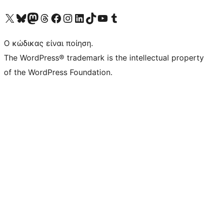
Visit our X (formerly Twitter) account
Visit our Bluesky account
Επισκεφθείτε τον λογαριασμό μας στο Mastodon
Visit our Threads account
Επισκεφτείτε τη σελίδα μας στο Facebook
Επισκεφθείτε τον λογαριασμό μας Instagram
Επισκεφθείτε τον λογαριασμό μας LinkedIn
Visit our TikTok account
Visit our YouTube channel
Visit our Tumblr account
Ο κώδικας είναι ποίηση.
The WordPress® trademark is the intellectual property
of the WordPress Foundation.