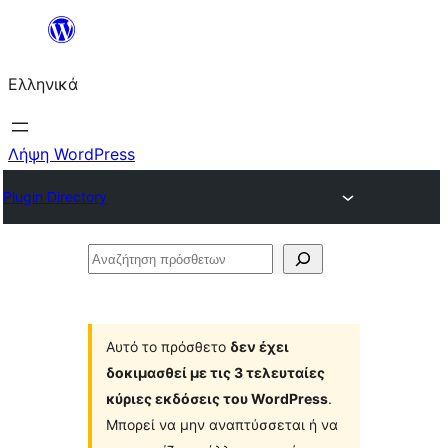
Μετάβαση
στο
Ελληνικά
περιεχόμενο
Λήψη WordPress
Plugin Directory
Αναζήτηση
πρόσθετων
Αυτό το πρόσθετο
δεν έχει
δοκιμασθεί με τις 3 τελευταίες
κύριες εκδόσεις του WordPress
.
Μπορεί να μην αναπτύσσεται ή να