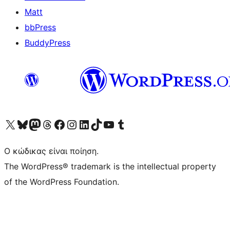
Matt
bbPress
BuddyPress
Visit our X (formerly Twitter) account
Visit our Bluesky account
Επισκεφθείτε τον λογαριασμό μας στο Mastodon
Visit our Threads account
Επισκεφτείτε τη σελίδα μας στο Facebook
Επισκεφθείτε τον λογαριασμό μας Instagram
Επισκεφθείτε τον λογαριασμό μας LinkedIn
Visit our TikTok account
Visit our YouTube channel
Visit our Tumblr account
Ο κώδικας είναι ποίηση.
The WordPress® trademark is the intellectual property
of the WordPress Foundation.