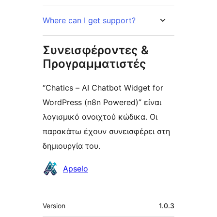
Where can I get support?
Συνεισφέροντες &
Προγραμματιστές
“Chatics – AI Chatbot Widget for
WordPress (n8n Powered)” είναι
λογισμικό ανοιχτού κώδικα. Οι
παρακάτω έχουν συνεισφέρει στη
δημιουργία του.
Συντελεστές
Apselo
Μεταστοιχεία
Version
1.0.3