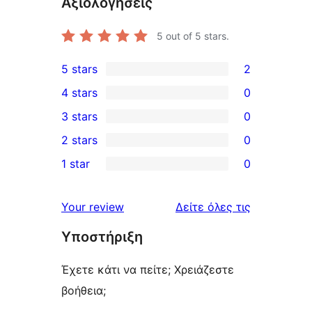
Αξιολογήσεις
5
out of 5 stars.
5 stars
2
2
4 stars
0
5-
0
3 stars
0
star
4-
0
2 stars
0
reviews
star
3-
0
1 star
0
reviews
star
2-
0
reviews
star
1-
κριτικές
Your review
Δείτε όλες τις
reviews
star
Υποστήριξη
reviews
Έχετε κάτι να πείτε; Χρειάζεστε
βοήθεια;