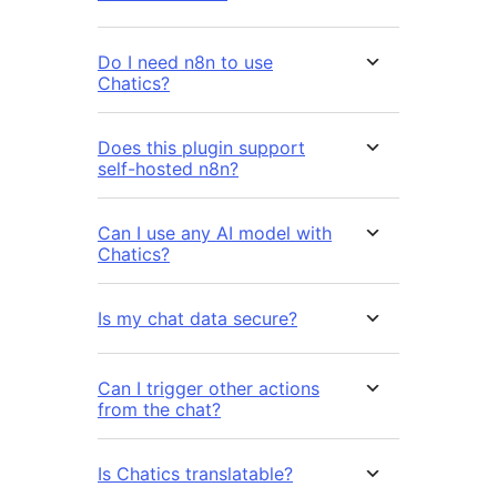
Do I need n8n to use
Chatics?
Does this plugin support
self-hosted n8n?
Can I use any AI model with
Chatics?
Is my chat data secure?
Can I trigger other actions
from the chat?
Is Chatics translatable?