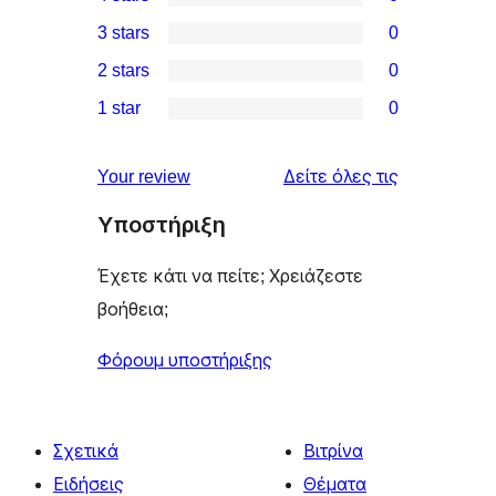
5-
0
3 stars
0
star
4-
0
2 stars
0
review
star
3-
0
1 star
0
reviews
star
2-
0
reviews
star
1-
κριτικές
Your review
Δείτε όλες τις
reviews
star
Υποστήριξη
reviews
Έχετε κάτι να πείτε; Χρειάζεστε
βοήθεια;
Φόρουμ υποστήριξης
Σχετικά
Βιτρίνα
Ειδήσεις
Θέματα