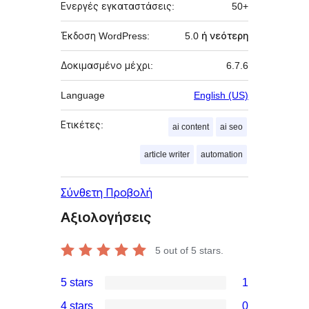
Ενεργές εγκαταστάσεις:
50+
Έκδοση WordPress:
5.0 ή νεότερη
Δοκιμασμένο μέχρι:
6.7.6
Language
English (US)
Ετικέτες:
ai content
ai seo
article writer
automation
Σύνθετη Προβολή
Αξιολογήσεις
5
out of 5 stars.
5 stars
1
1
4 stars
0