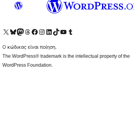
Visit our X (formerly Twitter) account
Visit our Bluesky account
Επισκεφθείτε τον λογαριασμό μας στο Mastodon
Visit our Threads account
Επισκεφτείτε τη σελίδα μας στο Facebook
Επισκεφθείτε τον λογαριασμό μας Instagram
Επισκεφθείτε τον λογαριασμό μας LinkedIn
Visit our TikTok account
Visit our YouTube channel
Visit our Tumblr account
Ο κώδικας είναι ποίηση.
The WordPress® trademark is the intellectual property of the
WordPress Foundation.