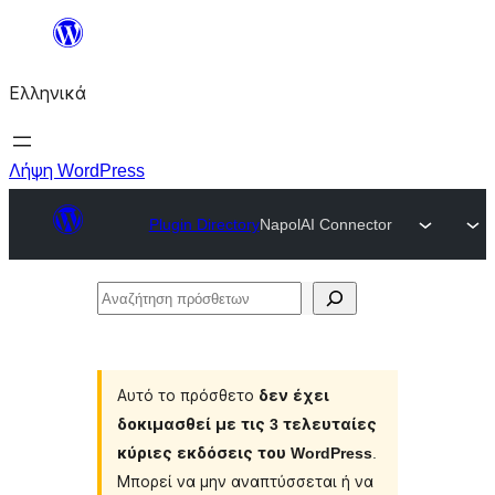
Μετάβαση
στο
Ελληνικά
περιεχόμενο
Λήψη WordPress
Plugin Directory
NapolAI Connector
Αναζήτηση
πρόσθετων
Αυτό το πρόσθετο
δεν έχει
δοκιμασθεί με τις 3 τελευταίες
κύριες εκδόσεις του WordPress
.
Μπορεί να μην αναπτύσσεται ή να