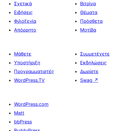
Σχετικά
Βιτρίνα
Ειδήσεις
Θέματα
Φιλοξενία
Πρόσθετα
Απόρρητο
Μοτίβα
Μάθετε
Συμμετέχετε
Υποστήριξη
Εκδηλώσεις
Προγραμματιστές
Δωρίστε
WordPress.TV
Swag
↗
WordPress.com
Matt
bbPress
BuddyPress