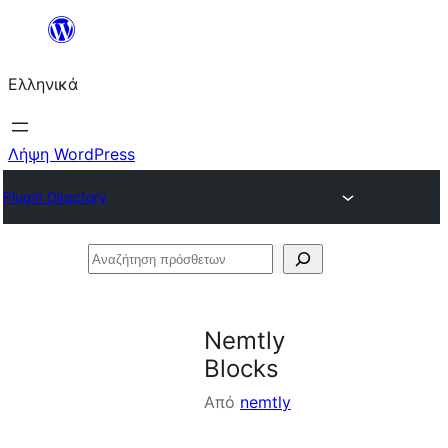
Μετάβαση
στο
Ελληνικά
περιεχόμενο
Λήψη WordPress
Plugin Directory
Αναζήτηση
πρόσθετων
Nemtly
Blocks
Από
nemtly