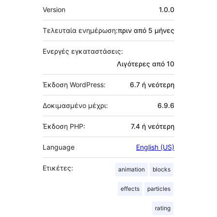
Μεταστοιχεία
Version
1.0.0
Τελευταία ενημέρωση:
πριν από
5 μήνες
Ενεργές εγκαταστάσεις:
Λιγότερες από 10
Έκδοση WordPress:
6.7 ή νεότερη
Δοκιμασμένο μέχρι:
6.9.6
Έκδοση PHP:
7.4 ή νεότερη
Language
English (US)
Ετικέτες:
animation
blocks
effects
particles
rating