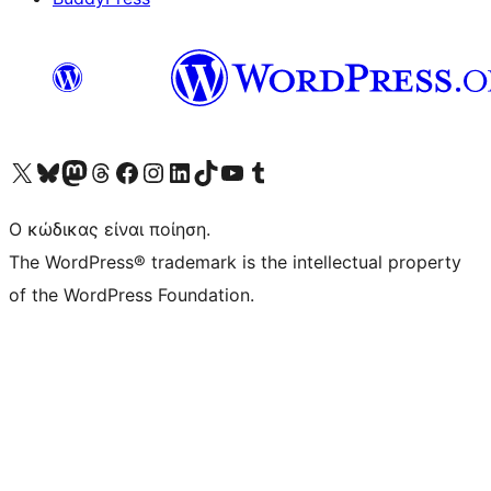
Visit our X (formerly Twitter) account
Visit our Bluesky account
Επισκεφθείτε τον λογαριασμό μας στο Mastodon
Visit our Threads account
Επισκεφτείτε τη σελίδα μας στο Facebook
Επισκεφθείτε τον λογαριασμό μας Instagram
Επισκεφθείτε τον λογαριασμό μας LinkedIn
Visit our TikTok account
Visit our YouTube channel
Visit our Tumblr account
Ο κώδικας είναι ποίηση.
The WordPress® trademark is the intellectual property
of the WordPress Foundation.