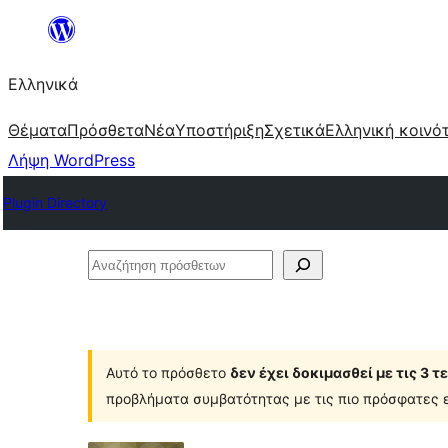
Μετάβαση
στο
Ελληνικά
περιεχόμενο
Θέματα
Πρόσθετα
Νέα
Υποστήριξη
Σχετικά
Ελληνική κοινό
Λήψη WordPress
Plugin Directory
Αναζήτηση
πρόσθετων
Αυτό το πρόσθετο
δεν έχει δοκιμασθεί με τις 3 
προβλήματα συμβατότητας με τις πιο πρόσφατες ε