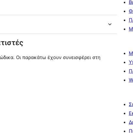
Β
Θ
Π
Μ
τιστές
Μ
κώδικα. Οι παρακάτω έχουν συνεισφέρει στη
Υ
Π
W
Σ
Ε
Δ
Π