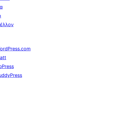
ια
ο
έλλον
ordPress.com
att
bPress
uddyPress