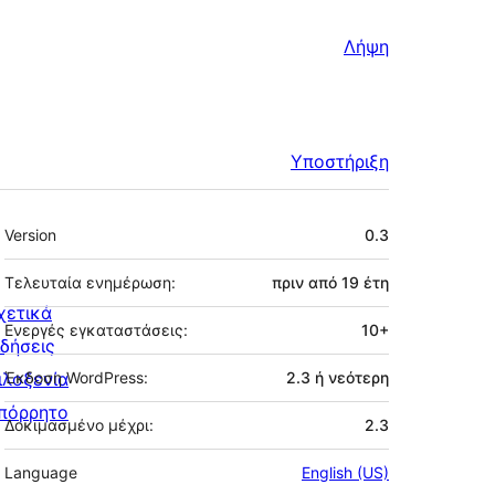
Λήψη
Υποστήριξη
Μεταστοιχεία
Version
0.3
Τελευταία ενημέρωση:
πριν από
19 έτη
χετικά
Ενεργές εγκαταστάσεις:
10+
ιδήσεις
ιλοξενία
Έκδοση WordPress:
2.3 ή νεότερη
πόρρητο
Δοκιμασμένο μέχρι:
2.3
Language
English (US)