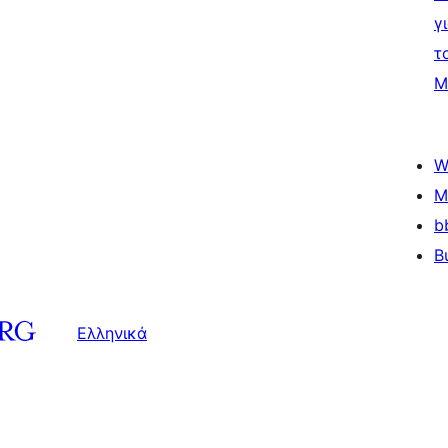
γ
τ
Μ
W
M
b
B
Ελληνικά