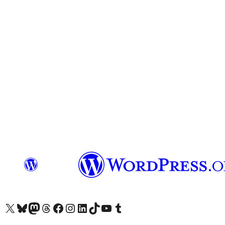
Visit our X (formerly Twitter) account
Visit our Bluesky account
Επισκεφθείτε τον λογαριασμό μας στο Mastodon
Visit our Threads account
Επισκεφτείτε τη σελίδα μας στο Facebook
Επισκεφθείτε τον λογαριασμό μας Instagram
Επισκεφθείτε τον λογαριασμό μας LinkedIn
Visit our TikTok account
Visit our YouTube channel
Visit our Tumblr account