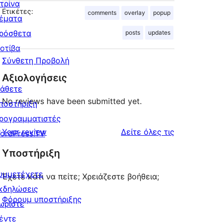
ιτρίνα
Ετικέτες:
comments
overlay
popup
έματα
ρόσθετα
posts
updates
οτίβα
Σύνθετη Προβολή
Αξιολογήσεις
άθετε
No reviews have been submitted yet.
ποστήριξη
ρογραμματιστές
κριτικές
Your review
Δείτε όλες τις
ordPress.TV
Υποστήριξη
υμμετέχετε
Έχετε κάτι να πείτε; Χρειάζεστε βοήθεια;
κδηλώσεις
Φόρουμ υποστήριξης
ωρίστε
έντε