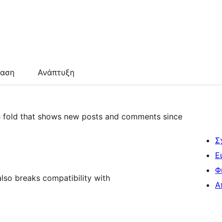
ταση
Ανάπτυξη
e fold that shows new posts and comments since
Σ
Ε
Φ
lso breaks compatibility with
Α