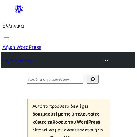
Μετάβαση
στο
Ελληνικά
περιεχόμενο
Λήψη WordPress
Plugin Directory
Αναζήτηση
πρόσθετων
Αυτό το πρόσθετο
δεν έχει
δοκιμασθεί με τις 3 τελευταίες
κύριες εκδόσεις του WordPress
.
Μπορεί να μην αναπτύσσεται ή να