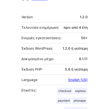
Μεταστοιχεία
Version
1.2.0
Τελευταία ενημέρωση:
πριν από
4 έτη
Ενεργές εγκαταστάσεις:
50+
Έκδοση WordPress:
1.2.0 ή νεότερη
Δοκιμασμένο μέχρι:
6.1.11
Έκδοση PHP:
5.6 ή νεότερη
Language
English (US)
Ετικέτες:
checkout
express
payment
phonepe