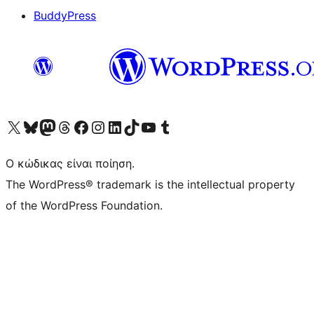
BuddyPress
Visit our X (formerly Twitter) account
Visit our Bluesky account
Επισκεφθείτε τον λογαριασμό μας στο Mastodon
Visit our Threads account
Επισκεφτείτε τη σελίδα μας στο Facebook
Επισκεφθείτε τον λογαριασμό μας Instagram
Επισκεφθείτε τον λογαριασμό μας LinkedIn
Visit our TikTok account
Visit our YouTube channel
Visit our Tumblr account
Ο κώδικας είναι ποίηση.
The WordPress® trademark is the intellectual property
of the WordPress Foundation.