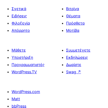
Σχετικά
Βιτρίνα
Ειδήσεις
Θέματα
Φιλοξενία
Πρόσθετα
Απόρρητο
Μοτίβα
Μάθετε
Συμμετέχετε
Υποστήριξη
Εκδηλώσεις
Προγραμματιστές
Δωρίστε
WordPress.TV
Swag
↗
WordPress.com
Matt
bbPress