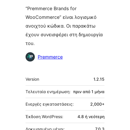
“Premmerce Brands for
WooCommerce” είναι λογισμικό
ανοιχτού κώδικα. Οι παρακάτω
έχουν συνεισφέρει στη δημιουργία
του.
Συντελεστές
Premmerce
Μεταστοιχεία
Version
1.2.15
Τελευταία ενημέρωση:
πριν από
1 μήνα
Ενεργές εγκαταστάσεις:
2,000+
Έκδοση WordPress:
4.8 ή νεότερη
Δοκιμασμένο μέχρι:
7.0.3