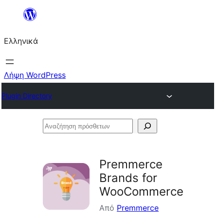
Μετάβαση
στο
Ελληνικά
περιεχόμενο
Λήψη WordPress
Plugin Directory
Αναζήτηση
πρόσθετων
Premmerce
Brands for
WooCommerce
Από
Premmerce