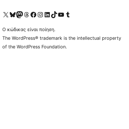
Visit our X (formerly Twitter) account
Visit our Bluesky account
Επισκεφθείτε τον λογαριασμό μας στο Mastodon
Visit our Threads account
Επισκεφτείτε τη σελίδα μας στο Facebook
Επισκεφθείτε τον λογαριασμό μας Instagram
Επισκεφθείτε τον λογαριασμό μας LinkedIn
Visit our TikTok account
Visit our YouTube channel
Visit our Tumblr account
Ο κώδικας είναι ποίηση.
The WordPress® trademark is the intellectual property
of the WordPress Foundation.