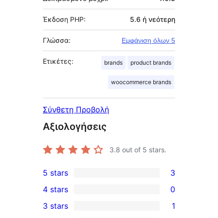
Έκδοση PHP:
5.6 ή νεότερη
Γλώσσα:
Εμφάνιση όλων 5
Ετικέτες:
brands
product brands
woocommerce brands
Σύνθετη Προβολή
Αξιολογήσεις
3.8
out of 5 stars.
5 stars
3
3
4 stars
0
5-
0
3 stars
1
star
4-
1