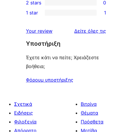
2 stars
0
reviews
star
3-
0
1 star
1
reviews
star
2-
1
review
star
1-
κριτικές
Your review
Δείτε όλες τις
reviews
star
Υποστήριξη
review
Έχετε κάτι να πείτε; Χρειάζεστε
βοήθεια;
Φόρουμ υποστήριξης
Σχετικά
Βιτρίνα
Ειδήσεις
Θέματα
Φιλοξενία
Πρόσθετα
Απόρρητο
Μοτίβα