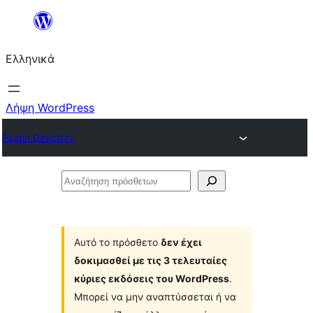
Μετάβαση
στο
Ελληνικά
περιεχόμενο
Λήψη WordPress
Plugin Directory
Αναζήτηση
πρόσθετων
Αυτό το πρόσθετο
δεν έχει
δοκιμασθεί με τις 3 τελευταίες
κύριες εκδόσεις του WordPress
.
Μπορεί να μην αναπτύσσεται ή να