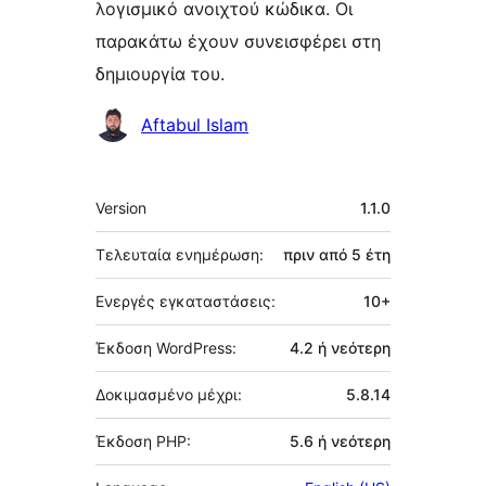
λογισμικό ανοιχτού κώδικα. Οι
παρακάτω έχουν συνεισφέρει στη
δημιουργία του.
Συντελεστές
Aftabul Islam
Μεταστοιχεία
Version
1.1.0
Τελευταία ενημέρωση:
πριν από
5 έτη
Ενεργές εγκαταστάσεις:
10+
Έκδοση WordPress:
4.2 ή νεότερη
Δοκιμασμένο μέχρι:
5.8.14
Έκδοση PHP:
5.6 ή νεότερη