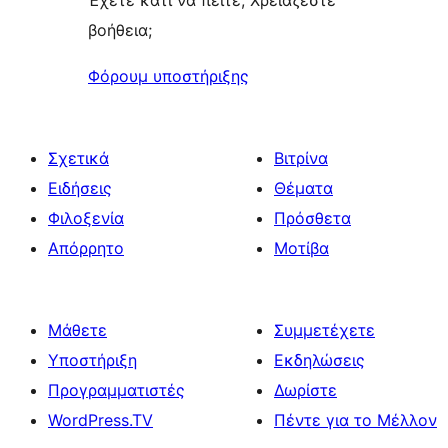
Έχετε κάτι να πείτε; Χρειάζεστε
βοήθεια;
Φόρουμ υποστήριξης
Σχετικά
Βιτρίνα
Ειδήσεις
Θέματα
Φιλοξενία
Πρόσθετα
Απόρρητο
Μοτίβα
Μάθετε
Συμμετέχετε
Υποστήριξη
Εκδηλώσεις
Προγραμματιστές
Δωρίστε
WordPress.TV
Πέντε για το Μέλλον