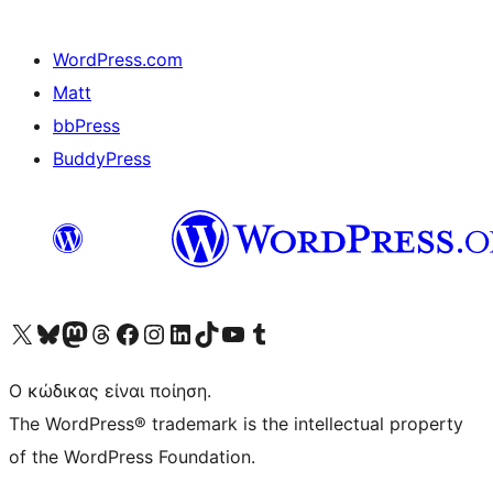
WordPress.com
Matt
bbPress
BuddyPress
Visit our X (formerly Twitter) account
Visit our Bluesky account
Επισκεφθείτε τον λογαριασμό μας στο Mastodon
Visit our Threads account
Επισκεφτείτε τη σελίδα μας στο Facebook
Επισκεφθείτε τον λογαριασμό μας Instagram
Επισκεφθείτε τον λογαριασμό μας LinkedIn
Visit our TikTok account
Visit our YouTube channel
Visit our Tumblr account
Ο κώδικας είναι ποίηση.
The WordPress® trademark is the intellectual property
of the WordPress Foundation.