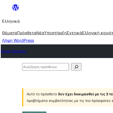
Μετάβαση
στο
Ελληνικά
περιεχόμενο
Θέματα
Πρόσθετα
Νέα
Υποστήριξη
Σχετικά
Ελληνική κοινό
Λήψη WordPress
Plugin Directory
Αναζήτηση
πρόσθετων
Αυτό το πρόσθετο
δεν έχει δοκιμασθεί με τις 3 
προβλήματα συμβατότητας με τις πιο πρόσφατες ε