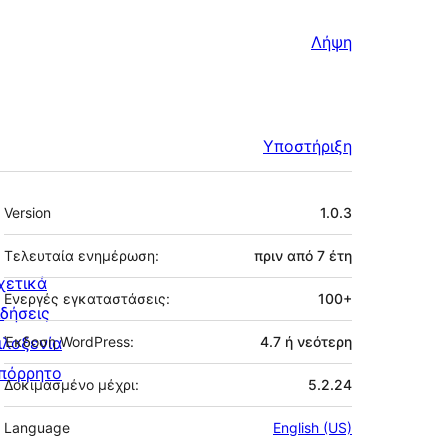
Λήψη
Υποστήριξη
Μεταστοιχεία
Version
1.0.3
Τελευταία ενημέρωση:
πριν από
7 έτη
χετικά
Ενεργές εγκαταστάσεις:
100+
ιδήσεις
ιλοξενία
Έκδοση WordPress:
4.7 ή νεότερη
πόρρητο
Δοκιμασμένο μέχρι:
5.2.24
Language
English (US)