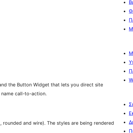
Β
Θ
Π
Μ
Μ
Υ
Π
W
nd the Button Widget that lets you direct site
 name call-to-action.
Σ
Ε
Δ
t, rounded and wire). The styles are being rendered
Π