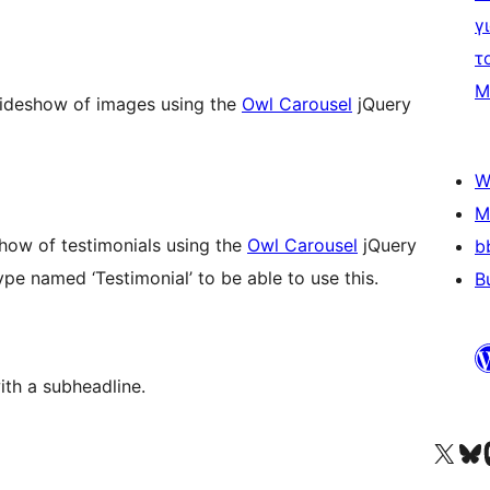
γ
τ
Μ
lideshow of images using the
Owl Carousel
jQuery
W
M
show of testimonials using the
Owl Carousel
jQuery
b
ype named ‘Testimonial’ to be able to use this.
B
ith a subheadline.
Visit our X (formerly 
Visit ou
Επ