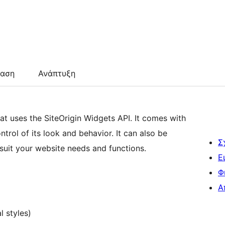
ταση
Ανάπτυξη
at uses the SiteOrigin Widgets API. It comes with
ntrol of its look and behavior. It can also be
Σ
uit your website needs and functions.
Ε
Φ
Α
l styles)