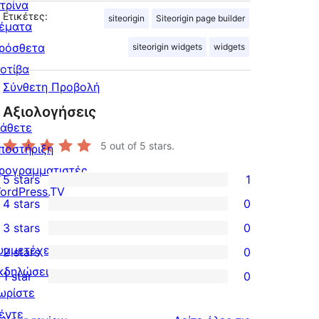
ιτρίνα
Ετικέτες:
siteorigin
Siteorigin page builder
έματα
ρόσθετα
siteorigin widgets
widgets
οτίβα
Σύνθετη Προβολή
Αξιολογήσεις
άθετε
5
out of 5 stars.
ποστήριξη
ρογραμματιστές
5 stars
1
1
ordPress.TV
4 stars
0
5-
0
3 stars
0
star
4-
0
υμμετέχετε
2 stars
0
review
star
3-
0
κδηλώσεις
1 star
0
reviews
star
2-
0
ωρίστε
reviews
star
1-
έντε