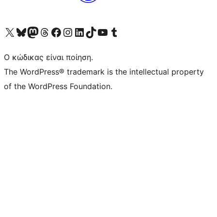
Visit our X (formerly Twitter) account
Visit our Bluesky account
Επισκεφθείτε τον λογαριασμό μας στο Mastodon
Visit our Threads account
Επισκεφτείτε τη σελίδα μας στο Facebook
Επισκεφθείτε τον λογαριασμό μας Instagram
Επισκεφθείτε τον λογαριασμό μας LinkedIn
Visit our TikTok account
Visit our YouTube channel
Visit our Tumblr account
Ο κώδικας είναι ποίηση.
The WordPress® trademark is the intellectual property
of the WordPress Foundation.