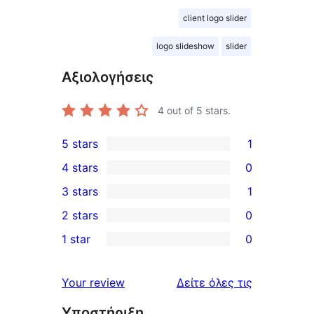
client logo slider
logo slideshow
slider
Αξιολογήσεις
4
out of 5 stars.
5 stars
1
1
4 stars
0
5-
0
3 stars
1
star
4-
1
2 stars
0
review
star
3-
0
1 star
0
reviews
star
2-
0
review
star
1-
κριτικές
Your review
Δείτε όλες τις
reviews
star
Υποστήριξη
reviews