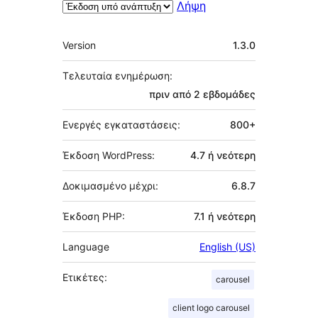
Λήψη
Μεταστοιχεία
Version
1.3.0
Τελευταία ενημέρωση:
πριν από
2 εβδομάδες
Ενεργές εγκαταστάσεις:
800+
Έκδοση WordPress:
4.7 ή νεότερη
Δοκιμασμένο μέχρι:
6.8.7
Έκδοση PHP:
7.1 ή νεότερη
Language
English (US)
Ετικέτες:
carousel
client logo carousel