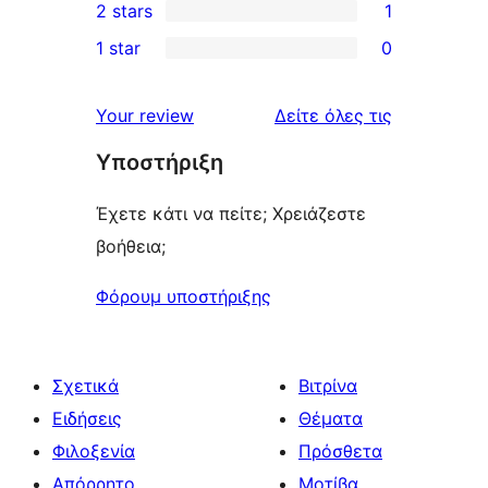
2 stars
1
reviews
star
3-
1
1 star
0
reviews
star
2-
0
reviews
star
1-
κριτικές
Your review
Δείτε όλες τις
review
star
Υποστήριξη
reviews
Έχετε κάτι να πείτε; Χρειάζεστε
βοήθεια;
Φόρουμ υποστήριξης
Σχετικά
Βιτρίνα
Ειδήσεις
Θέματα
Φιλοξενία
Πρόσθετα
Απόρρητο
Μοτίβα