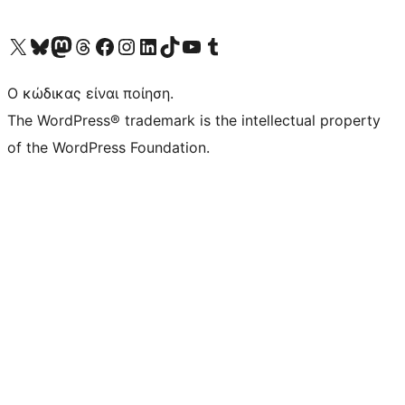
Visit our X (formerly Twitter) account
Visit our Bluesky account
Επισκεφθείτε τον λογαριασμό μας στο Mastodon
Visit our Threads account
Επισκεφτείτε τη σελίδα μας στο Facebook
Επισκεφθείτε τον λογαριασμό μας Instagram
Επισκεφθείτε τον λογαριασμό μας LinkedIn
Visit our TikTok account
Visit our YouTube channel
Visit our Tumblr account
Ο κώδικας είναι ποίηση.
The WordPress® trademark is the intellectual property
of the WordPress Foundation.