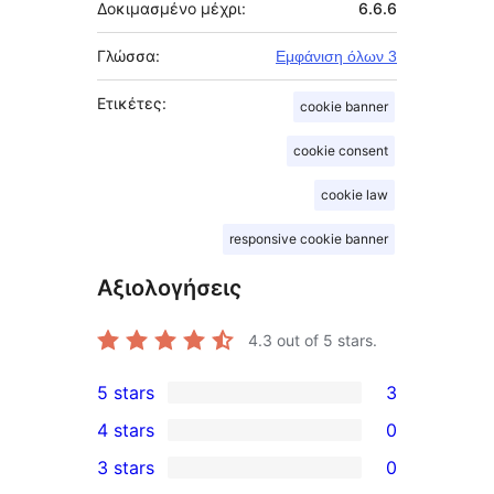
Δοκιμασμένο μέχρι:
6.6.6
Γλώσσα:
Εμφάνιση όλων 3
Ετικέτες:
cookie banner
cookie consent
cookie law
responsive cookie banner
Αξιολογήσεις
4.3
out of 5 stars.
5 stars
3
3
4 stars
0
5-
0
3 stars
0
star
4-
0