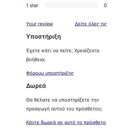
1 star
0
reviews
star
2-
0
reviews
star
1-
κριτικές
Your review
Δείτε όλες τις
reviews
star
Υποστήριξη
reviews
Έχετε κάτι να πείτε; Χρειάζεστε
βοήθεια;
Φόρουμ υποστήριξης
Δωρεά
Θα θέλατε να υποστηρίξετε την
προαγωγή αυτού του πρόσθετου;
Κάντε δωρεά σε αυτό το πρόσθετο