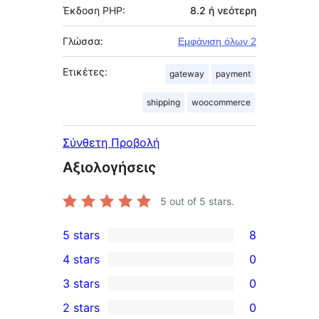
Έκδοση PHP:
8.2 ή νεότερη
Γλώσσα:
Εμφάνιση όλων 2
Ετικέτες:
gateway
payment
shipping
woocommerce
Σύνθετη Προβολή
Αξιολογήσεις
5
out of 5 stars.
5 stars
8
8
4 stars
0
5-
0
3 stars
0
star
4-
0
2 stars
0
reviews
star
3-
0