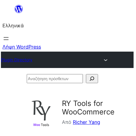
Μετάβαση
στο
Ελληνικά
περιεχόμενο
Λήψη WordPress
Plugin Directory
Αναζήτηση
πρόσθετων
RY Tools for
WooCommerce
Από
Richer Yang