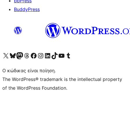
bbPress
BuddyPress
Visit our X (formerly Twitter) account
Visit our Bluesky account
Επισκεφθείτε τον λογαριασμό μας στο Mastodon
Visit our Threads account
Επισκεφτείτε τη σελίδα μας στο Facebook
Επισκεφθείτε τον λογαριασμό μας Instagram
Επισκεφθείτε τον λογαριασμό μας LinkedIn
Visit our TikTok account
Visit our YouTube channel
Visit our Tumblr account
Ο κώδικας είναι ποίηση.
The WordPress® trademark is the intellectual property
of the WordPress Foundation.