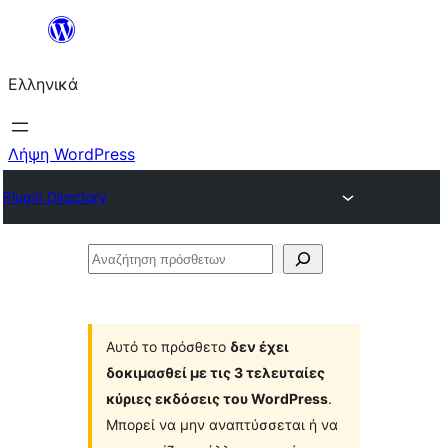
Μετάβαση
στο
Ελληνικά
περιεχόμενο
Λήψη WordPress
Plugin Directory
Αναζήτηση
πρόσθετων
Αυτό το πρόσθετο
δεν έχει
δοκιμασθεί με τις 3 τελευταίες
κύριες εκδόσεις του WordPress
.
Μπορεί να μην αναπτύσσεται ή να