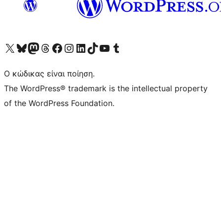
Visit our X (formerly Twitter) account
Visit our Bluesky account
Επισκεφθείτε τον λογαριασμό μας στο Mastodon
Visit our Threads account
Επισκεφτείτε τη σελίδα μας στο Facebook
Επισκεφθείτε τον λογαριασμό μας Instagram
Επισκεφθείτε τον λογαριασμό μας LinkedIn
Visit our TikTok account
Visit our YouTube channel
Visit our Tumblr account
Ο κώδικας είναι ποίηση.
The WordPress® trademark is the intellectual property
of the WordPress Foundation.