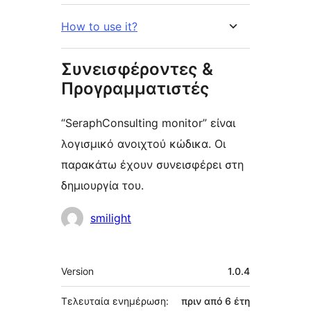
How to use it?
Συνεισφέροντες &
Προγραμματιστές
“SeraphConsulting monitor” είναι
λογισμικό ανοιχτού κώδικα. Οι
παρακάτω έχουν συνεισφέρει στη
δημιουργία του.
Συντελεστές
smilight
Μεταστοιχεία
Version
1.0.4
Τελευταία ενημέρωση:
πριν από
6 έτη