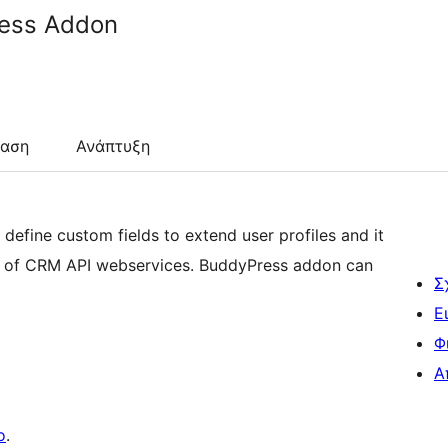
ess Addon
ταση
Ανάπτυξη
define custom fields to extend user profiles and it
ind of CRM API webservices. BuddyPress addon can
Σ
Ε
Φ
Α
o
.