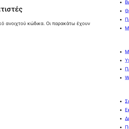
Β
τιστές
Θ
Π
ικό ανοιχτού κώδικα. Οι παρακάτω έχουν
Μ
Μ
Υ
Π
W
Σ
Ε
Δ
Π