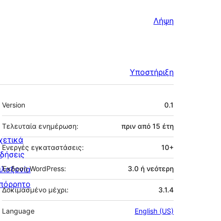
Λήψη
Υποστήριξη
Μεταστοιχεία
Version
0.1
Τελευταία ενημέρωση:
πριν από
15 έτη
χετικά
Ενεργές εγκαταστάσεις:
10+
ιδήσεις
ιλοξενία
Έκδοση WordPress:
3.0 ή νεότερη
πόρρητο
Δοκιμασμένο μέχρι:
3.1.4
Language
English (US)