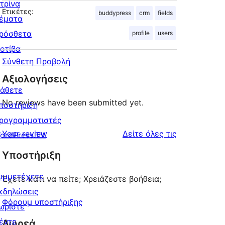
ιτρίνα
Ετικέτες:
buddypress
crm
fields
έματα
ρόσθετα
profile
users
οτίβα
Σύνθετη Προβολή
Αξιολογήσεις
άθετε
No reviews have been submitted yet.
ποστήριξη
ρογραμματιστές
κριτικές
Your review
Δείτε όλες τις
ordPress.TV
Υποστήριξη
υμμετέχετε
Έχετε κάτι να πείτε; Χρειάζεστε βοήθεια;
κδηλώσεις
Φόρουμ υποστήριξης
ωρίστε
έντε
Δωρεά