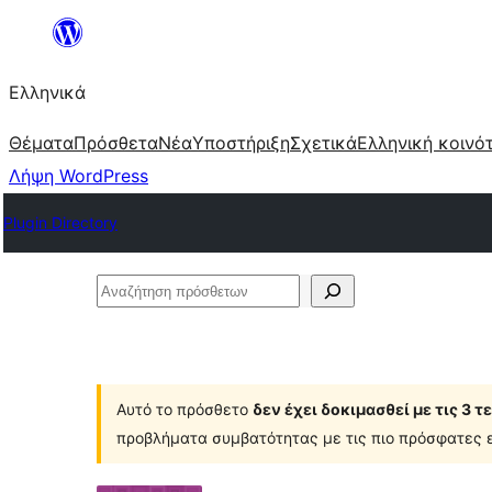
Μετάβαση
στο
Ελληνικά
περιεχόμενο
Θέματα
Πρόσθετα
Νέα
Υποστήριξη
Σχετικά
Ελληνική κοινό
Λήψη WordPress
Plugin Directory
Αναζήτηση
πρόσθετων
Αυτό το πρόσθετο
δεν έχει δοκιμασθεί με τις 3 
προβλήματα συμβατότητας με τις πιο πρόσφατες ε