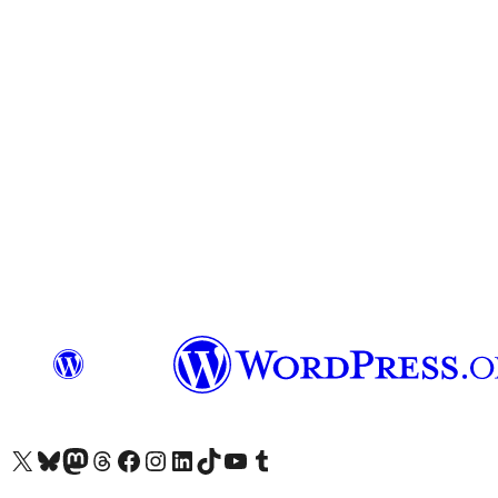
Visit our X (formerly Twitter) account
Visit our Bluesky account
Επισκεφθείτε τον λογαριασμό μας στο Mastodon
Visit our Threads account
Επισκεφτείτε τη σελίδα μας στο Facebook
Επισκεφθείτε τον λογαριασμό μας Instagram
Επισκεφθείτε τον λογαριασμό μας LinkedIn
Visit our TikTok account
Visit our YouTube channel
Visit our Tumblr account