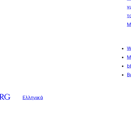
γ
τ
Μ
W
M
b
B
Ελληνικά