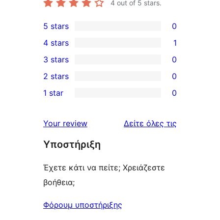
4
out of 5 stars.
5 stars
0
0
4 stars
1
5-
1
3 stars
0
star
4-
0
2 stars
0
reviews
star
3-
0
1 star
0
review
star
2-
0
reviews
star
1-
κριτικές
Your review
Δείτε όλες τις
reviews
star
Υποστήριξη
reviews
Έχετε κάτι να πείτε; Χρειάζεστε
βοήθεια;
Φόρουμ υποστήριξης