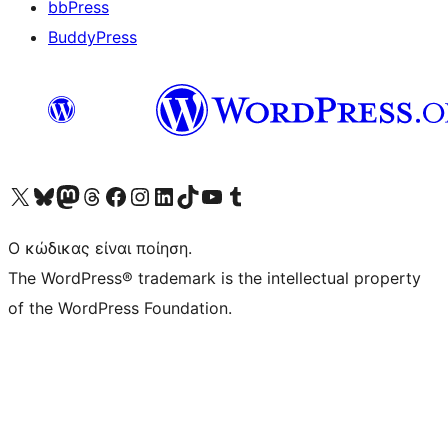
bbPress
BuddyPress
Visit our X (formerly Twitter) account
Visit our Bluesky account
Επισκεφθείτε τον λογαριασμό μας στο Mastodon
Visit our Threads account
Επισκεφτείτε τη σελίδα μας στο Facebook
Επισκεφθείτε τον λογαριασμό μας Instagram
Επισκεφθείτε τον λογαριασμό μας LinkedIn
Visit our TikTok account
Visit our YouTube channel
Visit our Tumblr account
Ο κώδικας είναι ποίηση.
The WordPress® trademark is the intellectual property
of the WordPress Foundation.