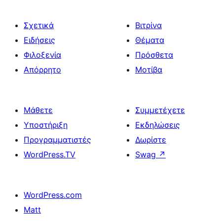
Σχετικά
Βιτρίνα
Ειδήσεις
Θέματα
Φιλοξενία
Πρόσθετα
Απόρρητο
Μοτίβα
Μάθετε
Συμμετέχετε
Υποστήριξη
Εκδηλώσεις
Προγραμματιστές
Δωρίστε
WordPress.TV
Swag
↗
WordPress.com
Matt