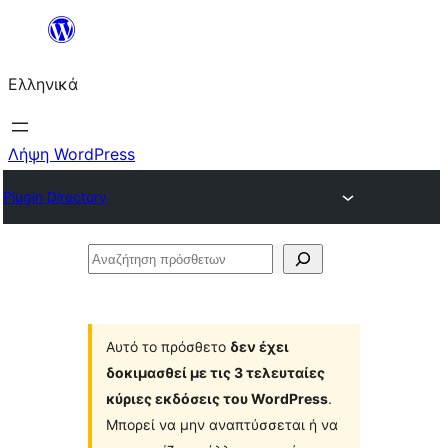
Μετάβαση
στο
Ελληνικά
περιεχόμενο
Λήψη WordPress
Plugin Directory
Αναζήτηση
πρόσθετων
Αυτό το πρόσθετο
δεν έχει
δοκιμασθεί με τις 3 τελευταίες
κύριες εκδόσεις του WordPress
.
Μπορεί να μην αναπτύσσεται ή να