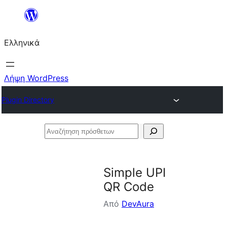
Μετάβαση
στο
Ελληνικά
περιεχόμενο
Λήψη WordPress
Plugin Directory
Αναζήτηση
πρόσθετων
Simple UPI
QR Code
Από
DevAura