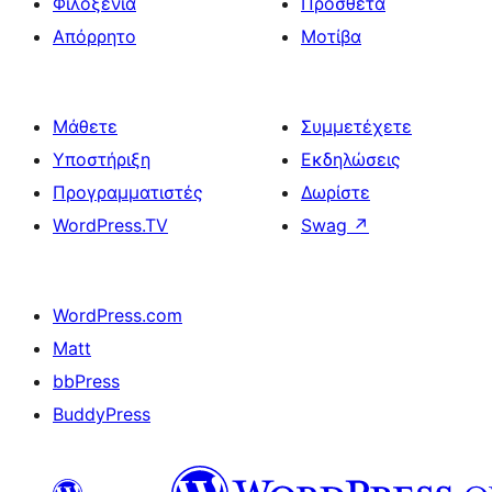
Φιλοξενία
Πρόσθετα
Απόρρητο
Μοτίβα
Μάθετε
Συμμετέχετε
Υποστήριξη
Εκδηλώσεις
Προγραμματιστές
Δωρίστε
WordPress.TV
Swag
↗
WordPress.com
Matt
bbPress
BuddyPress