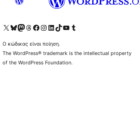
Visit our X (formerly Twitter) account
Visit our Bluesky account
Επισκεφθείτε τον λογαριασμό μας στο Mastodon
Visit our Threads account
Επισκεφτείτε τη σελίδα μας στο Facebook
Επισκεφθείτε τον λογαριασμό μας Instagram
Επισκεφθείτε τον λογαριασμό μας LinkedIn
Visit our TikTok account
Visit our YouTube channel
Visit our Tumblr account
Ο κώδικας είναι ποίηση.
The WordPress® trademark is the intellectual property
of the WordPress Foundation.