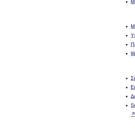
Μ
Μ
Υ
Π
W
Σ
Ε
Δ
S