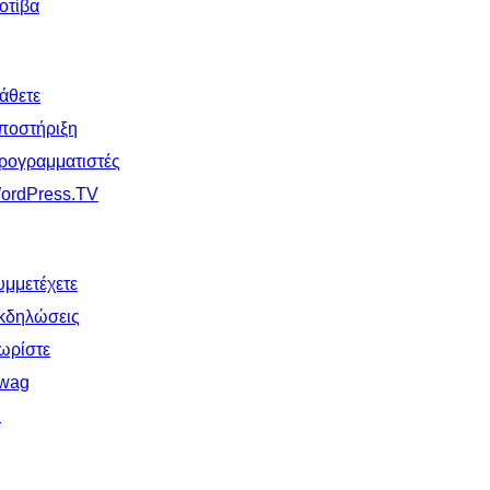
οτίβα
άθετε
ποστήριξη
ρογραμματιστές
ordPress.TV
υμμετέχετε
κδηλώσεις
ωρίστε
wag
↗