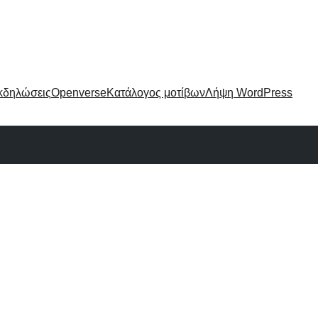
κδηλώσεις
Openverse
Κατάλογος μοτίβων
Λήψη WordPress