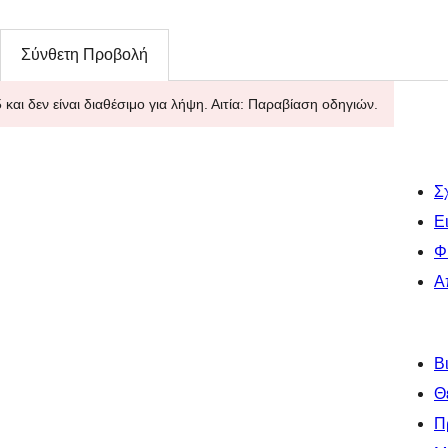
Σύνθετη Προβολή
 και δεν είναι διαθέσιμο για λήψη. Αιτία: Παραβίαση οδηγιών.
Σ
Ε
Φ
Α
Β
Θ
Π