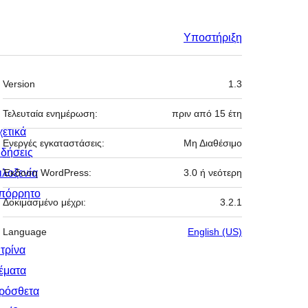
Υποστήριξη
Μεταστοιχεία
Version
1.3
Τελευταία ενημέρωση:
πριν από
15 έτη
χετικά
Ενεργές εγκαταστάσεις:
Μη Διαθέσιμο
ιδήσεις
ιλοξενία
Έκδοση WordPress:
3.0 ή νεότερη
πόρρητο
Δοκιμασμένο μέχρι:
3.2.1
Language
English (US)
ιτρίνα
έματα
ρόσθετα