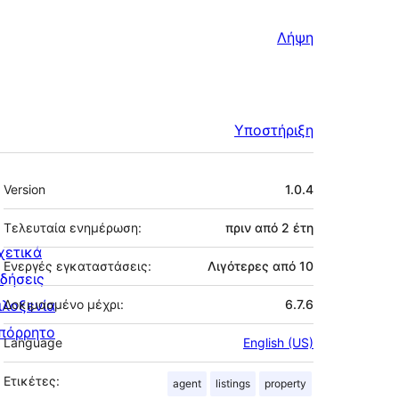
Λήψη
Υποστήριξη
Μεταστοιχεία
Version
1.0.4
Τελευταία ενημέρωση:
πριν από
2 έτη
χετικά
Ενεργές εγκαταστάσεις:
Λιγότερες από 10
ιδήσεις
ιλοξενία
Δοκιμασμένο μέχρι:
6.7.6
πόρρητο
Language
English (US)
Ετικέτες:
agent
listings
property