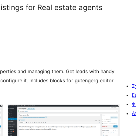
istings for Real estate agents
operties and managing them. Get leads with handy
onfigure it. Includes blocks for gutengerg editor.
Σ
Ε
Φ
Α