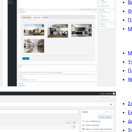
Β
Θ
Π
Μ
Μ
Υ
Π
W
Σ
Ε
Δ
S