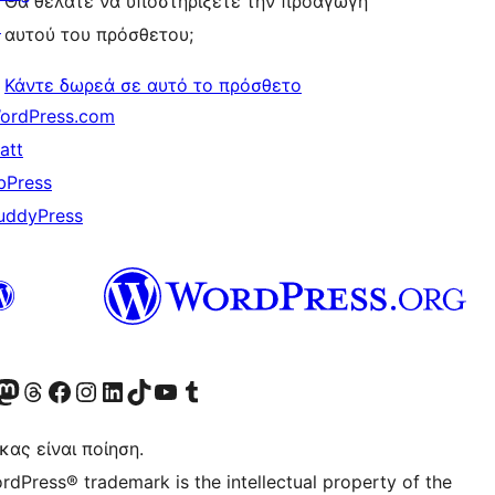
Θα θέλατε να υποστηρίξετε την προαγωγή
↗
αυτού του πρόσθετου;
Κάντε δωρεά σε αυτό το πρόσθετο
ordPress.com
att
bPress
uddyPress
Twitter) account
r Bluesky account
ισκεφθείτε τον λογαριασμό μας στο Mastodon
Visit our Threads account
Επισκεφτείτε τη σελίδα μας στο Facebook
Επισκεφθείτε τον λογαριασμό μας Instagram
Επισκεφθείτε τον λογαριασμό μας LinkedIn
Visit our TikTok account
Visit our YouTube channel
Visit our Tumblr account
κας είναι ποίηση.
rdPress® trademark is the intellectual property of the