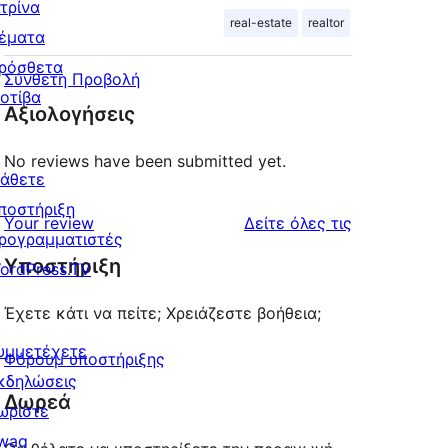
ιτρίνα
real-estate
realtor
έματα
ρόσθετα
Σύνθετη Προβολή
οτίβα
Αξιολογήσεις
No reviews have been submitted yet.
άθετε
ποστήριξη
κριτικές
Your review
Δείτε όλες τις
ρογραμματιστές
Υποστήριξη
ordPress.TV
Έχετε κάτι να πείτε; Χρειάζεστε βοήθεια;
υμμετέχετε
Φόρουμ υποστήριξης
κδηλώσεις
Δωρεά
ωρίστε
wag