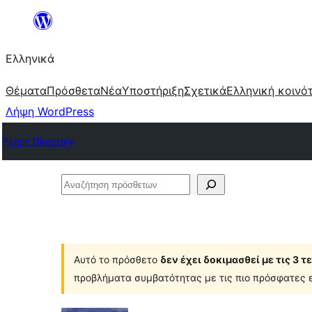
Μετάβαση
στο
Ελληνικά
περιεχόμενο
Θέματα
Πρόσθετα
Νέα
Υποστήριξη
Σχετικά
Ελληνική κοινό
Λήψη WordPress
Plugin Directory
Αναζήτηση
πρόσθετων
Αυτό το πρόσθετο
δεν έχει δοκιμασθεί με τις 3 
προβλήματα συμβατότητας με τις πιο πρόσφατες ε