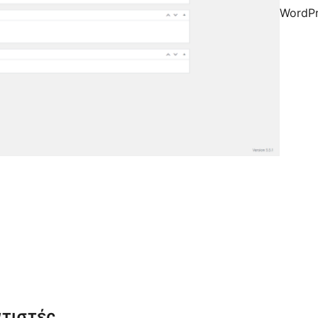
WordPr
τιστές