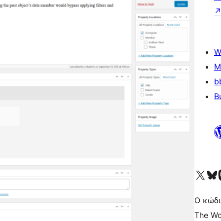
W
M
b
B
Visit our X (formerly 
Visit ou
Επ
Ο κώδι
The Wo