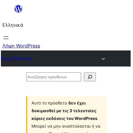
Μετάβαση
στο
Ελληνικά
περιεχόμενο
Λήψη WordPress
Plugin Directory
Αναζήτηση
πρόσθετων
Αυτό το πρόσθετο
δεν έχει
δοκιμασθεί με τις 3 τελευταίες
κύριες εκδόσεις του WordPress
.
Μπορεί να μην αναπτύσσεται ή να