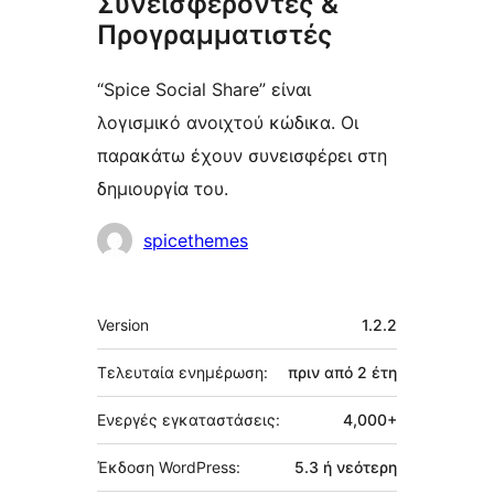
Συνεισφέροντες &
Προγραμματιστές
“Spice Social Share” είναι
λογισμικό ανοιχτού κώδικα. Οι
παρακάτω έχουν συνεισφέρει στη
δημιουργία του.
Συντελεστές
spicethemes
Μεταστοιχεία
Version
1.2.2
Τελευταία ενημέρωση:
πριν από
2 έτη
Ενεργές εγκαταστάσεις:
4,000+
Έκδοση WordPress:
5.3 ή νεότερη