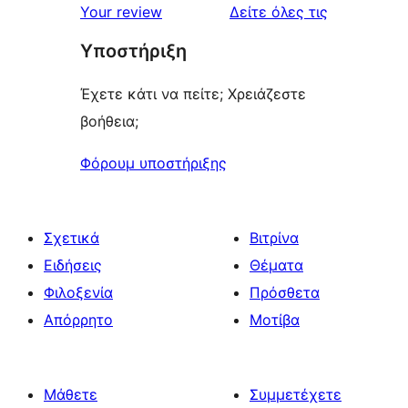
κριτικές
Your review
Δείτε όλες τις
Υποστήριξη
Έχετε κάτι να πείτε; Χρειάζεστε
βοήθεια;
Φόρουμ υποστήριξης
Σχετικά
Βιτρίνα
Ειδήσεις
Θέματα
Φιλοξενία
Πρόσθετα
Απόρρητο
Μοτίβα
Μάθετε
Συμμετέχετε