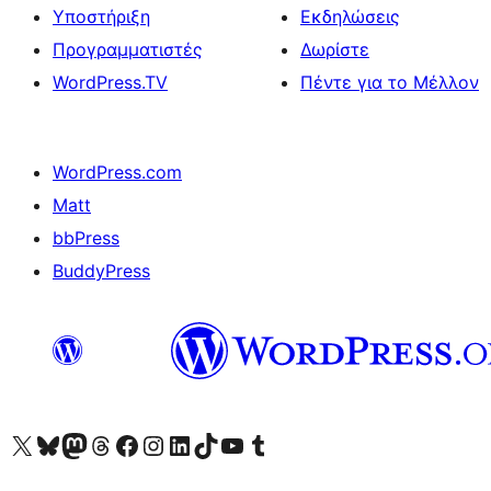
Υποστήριξη
Εκδηλώσεις
Προγραμματιστές
Δωρίστε
WordPress.TV
Πέντε για το Μέλλον
WordPress.com
Matt
bbPress
BuddyPress
Visit our X (formerly Twitter) account
Visit our Bluesky account
Επισκεφθείτε τον λογαριασμό μας στο Mastodon
Visit our Threads account
Επισκεφτείτε τη σελίδα μας στο Facebook
Επισκεφθείτε τον λογαριασμό μας Instagram
Επισκεφθείτε τον λογαριασμό μας LinkedIn
Visit our TikTok account
Visit our YouTube channel
Visit our Tumblr account