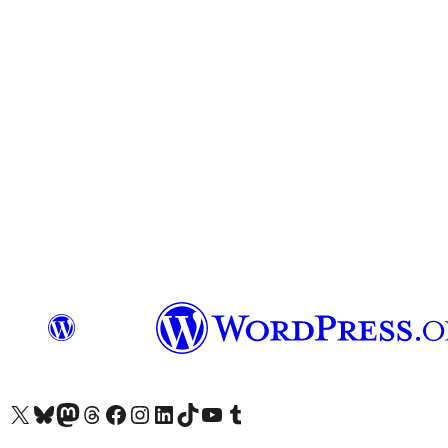
Visit our X (formerly Twitter) account
Visit our Bluesky account
Επισκεφθείτε τον λογαριασμό μας στο Mastodon
Visit our Threads account
Επισκεφτείτε τη σελίδα μας στο Facebook
Επισκεφθείτε τον λογαριασμό μας Instagram
Επισκεφθείτε τον λογαριασμό μας LinkedIn
Visit our TikTok account
Visit our YouTube channel
Visit our Tumblr account