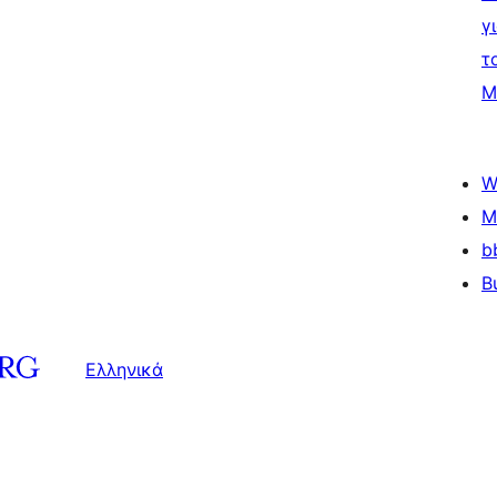
γ
τ
Μ
W
M
b
B
Ελληνικά