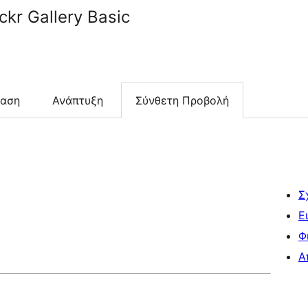
ckr Gallery Basic
ταση
Ανάπτυξη
Σύνθετη Προβολή
Σ
Ε
Φ
Α