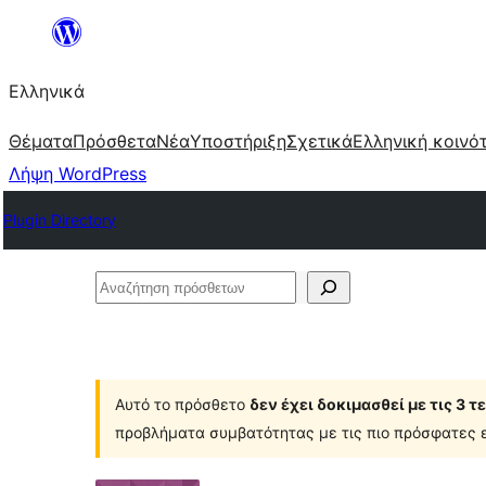
Μετάβαση
στο
Ελληνικά
περιεχόμενο
Θέματα
Πρόσθετα
Νέα
Υποστήριξη
Σχετικά
Ελληνική κοινό
Λήψη WordPress
Plugin Directory
Αναζήτηση
πρόσθετων
Αυτό το πρόσθετο
δεν έχει δοκιμασθεί με τις 3 
προβλήματα συμβατότητας με τις πιο πρόσφατες ε