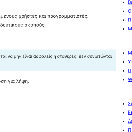
Β
Θ
ημένους χρήστες και προγραμματιστές.
Π
ιδευτικούς σκοπούς.
Μ
Μ
αι να μην είναι ασφαλείς ή σταθερές. Δεν συνιστώνται
Υ
Π
W
ση για λήψη.
Σ
Ε
Δ
Π