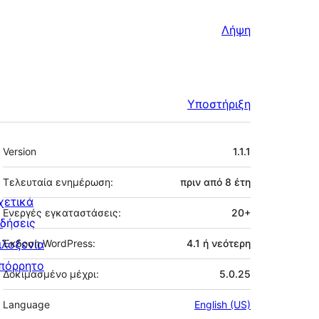
Λήψη
Υποστήριξη
Μεταστοιχεία
Version
1.1.1
Τελευταία ενημέρωση:
πριν από
8 έτη
χετικά
Ενεργές εγκαταστάσεις:
20+
ιδήσεις
ιλοξενία
Έκδοση WordPress:
4.1 ή νεότερη
πόρρητο
Δοκιμασμένο μέχρι:
5.0.25
Language
English (US)