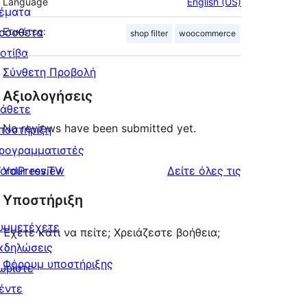
Language
English (US)
έματα
ρόσθετα
Ετικέτες:
shop filter
woocommerce
οτίβα
Σύνθετη Προβολή
Αξιολογήσεις
άθετε
No reviews have been submitted yet.
ποστήριξη
ρογραμματιστές
κριτικές
ordPress.TV
Your review
Δείτε όλες τις
Υποστήριξη
υμμετέχετε
Έχετε κάτι να πείτε; Χρειάζεστε βοήθεια;
κδηλώσεις
Φόρουμ υποστήριξης
ωρίστε
έντε