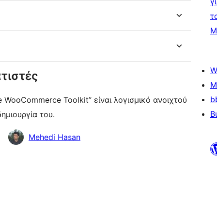
γ
τ
Μ
W
τιστές
M
b
B
ημιουργία του.
Mehedi Hasan