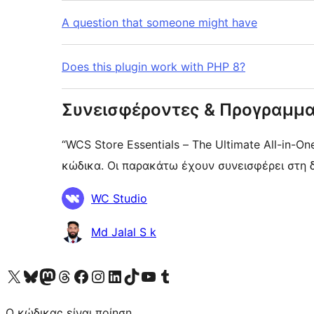
A question that someone might have
Does this plugin work with PHP 8?
Συνεισφέροντες & Προγραμμα
“WCS Store Essentials – The Ultimate All-in-One WooCommerce Toolkit” είναι λογισμικό ανοιχτού
κώδικα. Οι παρακάτω έχουν συνεισφέρει στη δ
Συντελεστές
WC Studio
Md Jalal S k
Visit our X (formerly Twitter) account
Visit our Bluesky account
Επισκεφθείτε τον λογαριασμό μας στο Mastodon
Visit our Threads account
Επισκεφτείτε τη σελίδα μας στο Facebook
Επισκεφθείτε τον λογαριασμό μας Instagram
Επισκεφθείτε τον λογαριασμό μας LinkedIn
Visit our TikTok account
Visit our YouTube channel
Visit our Tumblr account
Ο κώδικας είναι ποίηση.