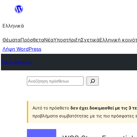
Μετάβαση
στο
Ελληνικά
περιεχόμενο
Θέματα
Πρόσθετα
Νέα
Υποστήριξη
Σχετικά
Ελληνική κοινό
Λήψη WordPress
Plugin Directory
Αναζήτηση
πρόσθετων
Αυτό το πρόσθετο
δεν έχει δοκιμασθεί με τις 3 
προβλήματα συμβατότητας με τις πιο πρόσφατες ε