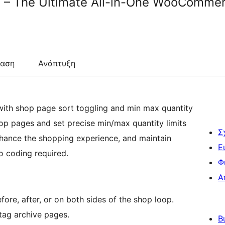
 – The Ultimate All-in-One WooCommer
ταση
Ανάπτυξη
ith shop page sort toggling and min max quantity
hop pages and set precise min/max quantity limits
Σ
enhance the shopping experience, and maintain
Ε
o coding required.
Φ
Α
e, after, or on both sides of the shop loop.
tag archive pages.
Β