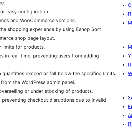
ce.
Θ
for easy configuration.
Π
hemes and WooCommerce versions.
Μ
the shopping experience by using Eshop Sort
merce shop page layout.
limits for products.
Μ
es in real-time, preventing users from adding
Υ
Π
quantities exceed or fall below the specified limits.
W
y from the WordPress admin panel.
overselling or under stocking of products.
Σ
preventing checkout disruptions due to invalid
Ε
Δ
Π