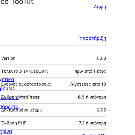
ce Toolkit
Λήψη
Υποστήριξη
Μεταστοιχεία
Version
1.0.0
Τελευταία ενημέρωση:
πριν από
1 έτος
χετικά
Ενεργές εγκαταστάσεις:
Λιγότερες από 10
ιδήσεις
ιλοξενία
Έκδοση WordPress:
6.5 ή νεότερη
πόρρητο
Δοκιμασμένο μέχρι:
6.7.5
Έκδοση PHP:
7.2 ή νεότερη
ιτρίνα