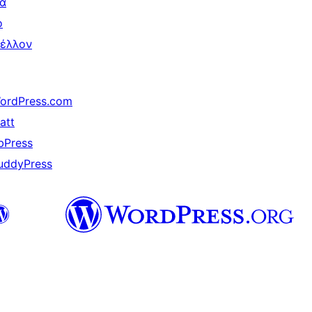
ια
ο
έλλον
ordPress.com
att
bPress
uddyPress