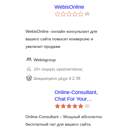
WebisOnline
αξιολογήσεις
(0
)
σύνολο
WebisOnline -онлайн консультант для
вашего сайта повысит конверсию и
увеличит продажи
Webisgroup
10+ ενεργές εγκαταστάσεις
Δοκιμασμένο μέχρι 4.2.39
Online-Consultant,
Chat For Your
αξιολογήσεις
Website
(1
)
σύνολο
Online-Consultant – Мощный абсолютно
бесплатный чат для вашего сайта.