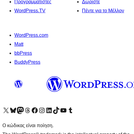
Προγραμματιστές
Δωρίστε
WordPress.TV
Πέντε για το Μέλλον
WordPress.com
Matt
bbPress
BuddyPress
Visit our X (formerly Twitter) account
Visit our Bluesky account
Επισκεφθείτε τον λογαριασμό μας στο Mastodon
Visit our Threads account
Επισκεφτείτε τη σελίδα μας στο Facebook
Επισκεφθείτε τον λογαριασμό μας Instagram
Επισκεφθείτε τον λογαριασμό μας LinkedIn
Visit our TikTok account
Visit our YouTube channel
Visit our Tumblr account
Ο κώδικας είναι ποίηση.