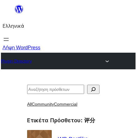
Μετάβαση
στο
Ελληνικά
περιεχόμενο
Λήψη WordPress
Plugin Directory
Αναζήτηση
All
Community
Commercial
Ετικέτα Πρόσθετου:
评分