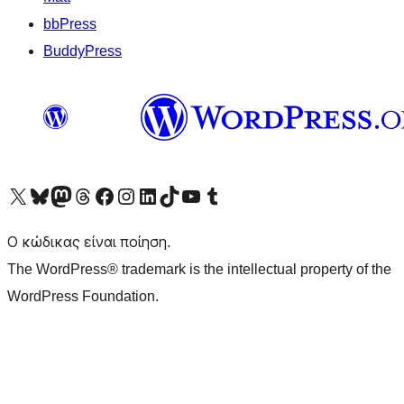
bbPress
BuddyPress
Visit our X (formerly Twitter) account
Visit our Bluesky account
Επισκεφθείτε τον λογαριασμό μας στο Mastodon
Visit our Threads account
Επισκεφτείτε τη σελίδα μας στο Facebook
Επισκεφθείτε τον λογαριασμό μας Instagram
Επισκεφθείτε τον λογαριασμό μας LinkedIn
Visit our TikTok account
Visit our YouTube channel
Visit our Tumblr account
Ο κώδικας είναι ποίηση.
The WordPress® trademark is the intellectual property of the
WordPress Foundation.