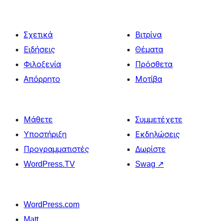
Σχετικά
Βιτρίνα
Ειδήσεις
Θέματα
Φιλοξενία
Πρόσθετα
Απόρρητο
Μοτίβα
Μάθετε
Συμμετέχετε
Υποστήριξη
Εκδηλώσεις
Προγραμματιστές
Δωρίστε
WordPress.TV
Swag
↗
WordPress.com
Matt