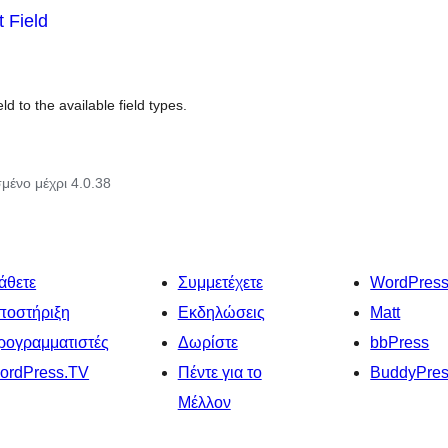
 Field
d to the available field types.
μένο μέχρι 4.0.38
άθετε
Συμμετέχετε
WordPres
ποστήριξη
Εκδηλώσεις
Matt
ρογραμματιστές
Δωρίστε
bbPress
ordPress.TV
Πέντε για το
BuddyPre
Μέλλον