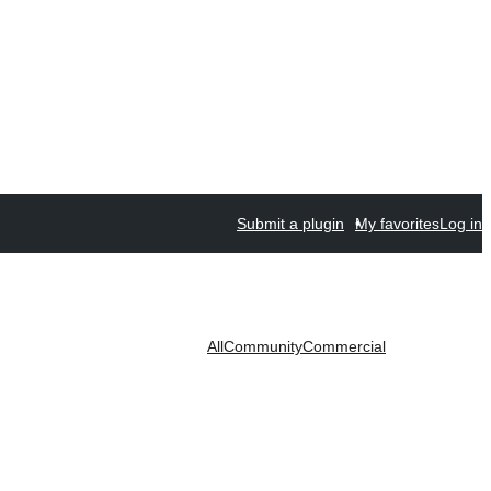
Submit a plugin
My favorites
Log in
All
Community
Commercial