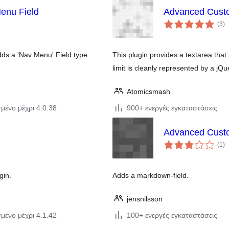
enu Field
Advanced Custom
αξ
(3
)
σ
ds a 'Nav Menu' Field type.
This plugin provides a textarea that
limit is cleanly represented by a jQu
Atomicsmash
μένο μέχρι 4.0.38
900+ ενεργές εγκαταστάσεις
Advanced Custo
αξ
(1
)
σ
gin.
Adds a markdown-field.
jensnilsson
μένο μέχρι 4.1.42
100+ ενεργές εγκαταστάσεις