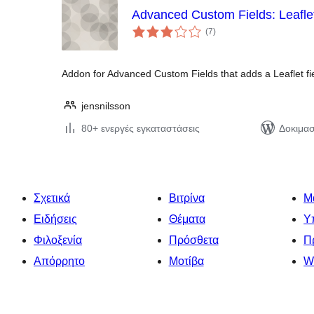
Advanced Custom Fields: Leaflet
αξιολογήσεις
(7
)
σύνολο
Addon for Advanced Custom Fields that adds a Leaflet fiel
jensnilsson
80+ ενεργές εγκαταστάσεις
Δοκιμασ
Σχετικά
Βιτρίνα
Μ
Ειδήσεις
Θέματα
Υ
Φιλοξενία
Πρόσθετα
Π
Απόρρητο
Μοτίβα
W