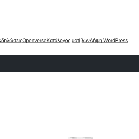
κδηλώσεις
Openverse
Κατάλογος μοτίβων
Λήψη WordPress