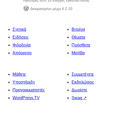
Λιγότερες από 10 ενεργές εγκαταστάσεις
Δοκιμασμένο μέχρι 6.2.10
Σχετικά
Βιτρίνα
Ειδήσεις
Θέματα
Φιλοξενία
Πρόσθετα
Απόρρητο
Μοτίβα
Μάθετε
Συμμετέχετε
Υποστήριξη
Εκδηλώσεις
Προγραμματιστές
Δωρίστε
WordPress.TV
Swag
↗