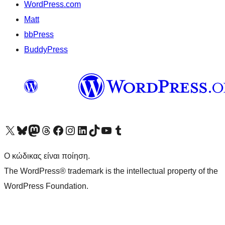
WordPress.com
Matt
bbPress
BuddyPress
Visit our X (formerly Twitter) account
Visit our Bluesky account
Επισκεφθείτε τον λογαριασμό μας στο Mastodon
Visit our Threads account
Επισκεφτείτε τη σελίδα μας στο Facebook
Επισκεφθείτε τον λογαριασμό μας Instagram
Επισκεφθείτε τον λογαριασμό μας LinkedIn
Visit our TikTok account
Visit our YouTube channel
Visit our Tumblr account
Ο κώδικας είναι ποίηση.
The WordPress® trademark is the intellectual property of the
WordPress Foundation.