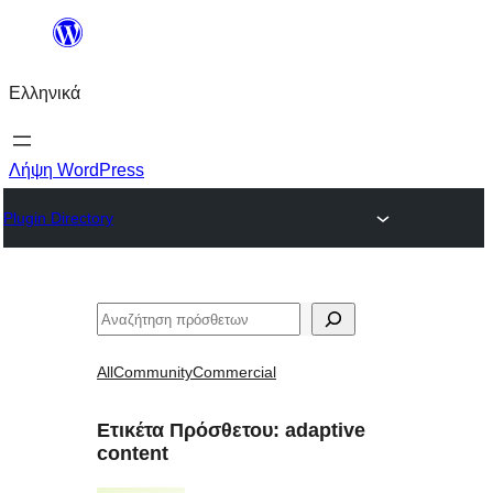
Μετάβαση
στο
Ελληνικά
περιεχόμενο
Λήψη WordPress
Plugin Directory
Αναζήτηση
All
Community
Commercial
Ετικέτα Πρόσθετου:
adaptive
content