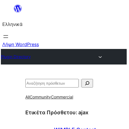
Μετάβαση
στο
Ελληνικά
περιεχόμενο
Λήψη WordPress
Plugin Directory
Αναζήτηση
All
Community
Commercial
Ετικέτα Πρόσθετου:
ajax