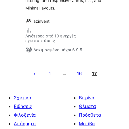
filtering, and responsive Cards, List, and
Minimal layouts.
azinvent
Λιγότερες από 10 ενεργές
εγκαταστάσεις
Δοκιμασμένο μέχρι 6.9.5
Σελιδοποίηση
άρθρων
1
16
17
…
Σχετικά
Βιτρίνα
Ειδήσεις
Θέματα
Φιλοξενία
Πρόσθετα
Απόρρητο
Μοτίβα