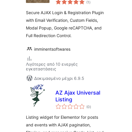
αξιολογήσεις
Form – Inline &
(1
)
σύνολο
Modal Popup
Secure AJAX Login & Registration Plugin
with Email Verification, Custom Fields,
Modal Popup, Google reCAPTCHA, and
Full Redirection Control.
imminentsoftwares
Λιγότερες από 10 ενεργές
εγκαταστάσεις
Δοκιμασμένο μέχρι 6.9.5
AZ Ajax Universal
Listing
αξιολογήσεις
(0
)
σύνολο
Listing widget for Elementor for posts
and events with AJAX pagination,