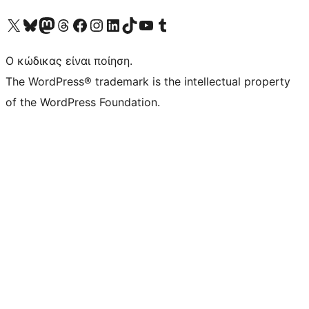
Visit our X (formerly Twitter) account
Visit our Bluesky account
Επισκεφθείτε τον λογαριασμό μας στο Mastodon
Visit our Threads account
Επισκεφτείτε τη σελίδα μας στο Facebook
Επισκεφθείτε τον λογαριασμό μας Instagram
Επισκεφθείτε τον λογαριασμό μας LinkedIn
Visit our TikTok account
Visit our YouTube channel
Visit our Tumblr account
Ο κώδικας είναι ποίηση.
The WordPress® trademark is the intellectual property
of the WordPress Foundation.