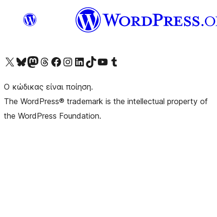
Visit our X (formerly Twitter) account
Visit our Bluesky account
Επισκεφθείτε τον λογαριασμό μας στο Mastodon
Visit our Threads account
Επισκεφτείτε τη σελίδα μας στο Facebook
Επισκεφθείτε τον λογαριασμό μας Instagram
Επισκεφθείτε τον λογαριασμό μας LinkedIn
Visit our TikTok account
Visit our YouTube channel
Visit our Tumblr account
Ο κώδικας είναι ποίηση.
The WordPress® trademark is the intellectual property of
the WordPress Foundation.