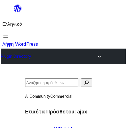
Μετάβαση
στο
Ελληνικά
περιεχόμενο
Λήψη WordPress
Plugin Directory
Αναζήτηση
All
Community
Commercial
Ετικέτα Πρόσθετου:
ajax