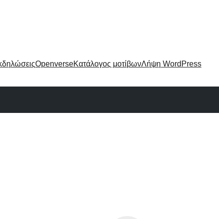
κδηλώσεις
Openverse
Κατάλογος μοτίβων
Λήψη WordPress