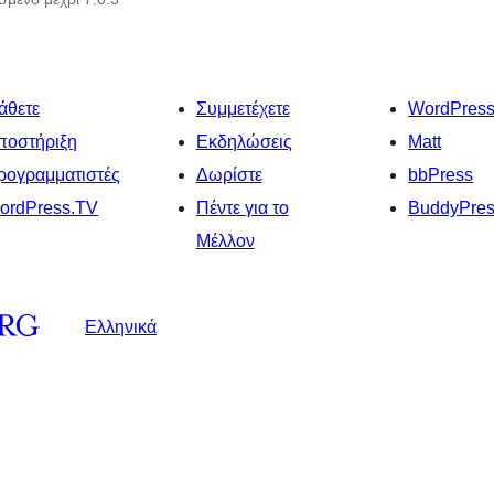
άθετε
Συμμετέχετε
WordPres
ποστήριξη
Εκδηλώσεις
Matt
ρογραμματιστές
Δωρίστε
bbPress
ordPress.TV
Πέντε για το
BuddyPre
Μέλλον
Ελληνικά