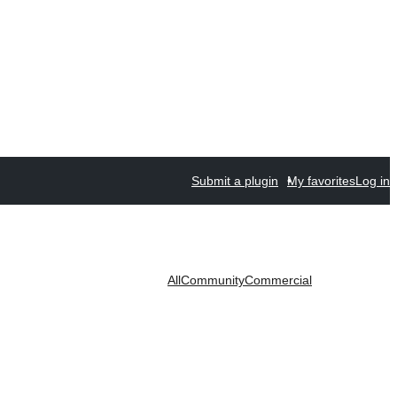
Submit a plugin
My favorites
Log in
All
Community
Commercial