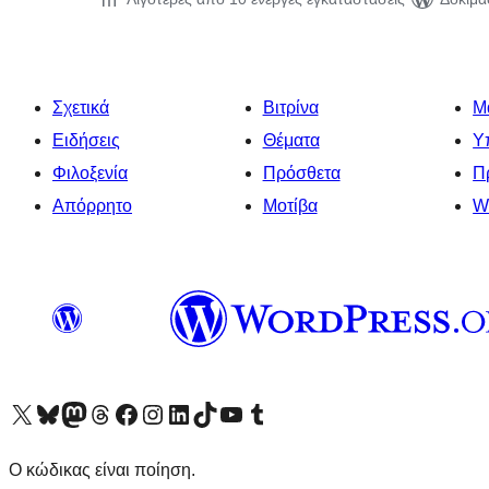
Σχετικά
Βιτρίνα
Μ
Ειδήσεις
Θέματα
Υ
Φιλοξενία
Πρόσθετα
Π
Απόρρητο
Μοτίβα
W
Visit our X (formerly Twitter) account
Visit our Bluesky account
Επισκεφθείτε τον λογαριασμό μας στο Mastodon
Visit our Threads account
Επισκεφτείτε τη σελίδα μας στο Facebook
Επισκεφθείτε τον λογαριασμό μας Instagram
Επισκεφθείτε τον λογαριασμό μας LinkedIn
Visit our TikTok account
Visit our YouTube channel
Visit our Tumblr account
Ο κώδικας είναι ποίηση.