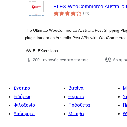
ELEX WooCommerce Australia P
αξιολογήσεις
(13
)
σύνολο
The Ultimate WooCommerce Australia Post Shipping Plu
plugin integrates Australia Post APIs with WooCommerce
ELEXtensions
200+ ενεργές εγκαταστάσεις
Δοκιμα
Σχετικά
Βιτρίνα
Μ
Ειδήσεις
Θέματα
Υ
Φιλοξενία
Πρόσθετα
Π
Απόρρητο
Μοτίβα
W