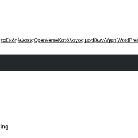
ητα
Εκδηλώσεις
Openverse
Κατάλογος μοτίβων
Λήψη WordPre
ping