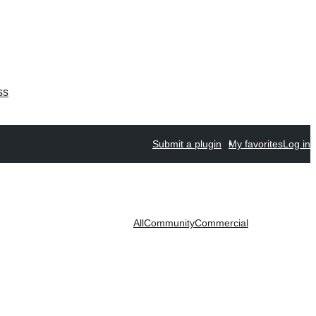
ss
Submit a plugin
My favorites
Log in
All
Community
Commercial