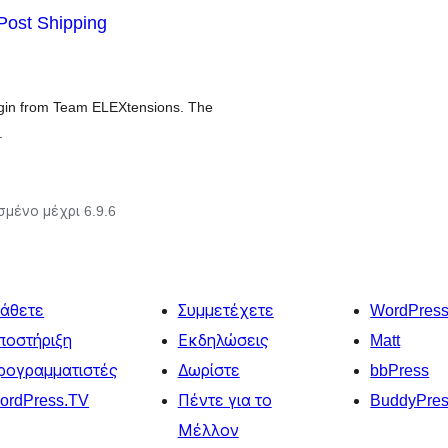
ost Shipping
gin from Team ELEXtensions. The
.
σμένο μέχρι 6.9.6
άθετε
Συμμετέχετε
WordPres
ποστήριξη
Εκδηλώσεις
Matt
ρογραμματιστές
Δωρίστε
bbPress
ordPress.TV
Πέντε για το
BuddyPre
Μέλλον