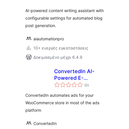
AI-powered content writing assistant with
configurable settings for automated blog
post generation.
aiautomationpro
10+ ενεργές εγκαταστάσεις
Δοκιμασμένο μέχρι 6.4.9
ConvertedIn AI-
Powered E-
αξιολογήσεις
Commerce
(0
)
σύνολο
Marketing
ConvertedIn automates ads for your
Automation for
WooCommerce store in most of the ads
WooCommerce
platform
ConvertedIn