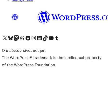
Visit our X (formerly Twitter) account
Visit our Bluesky account
Επισκεφθείτε τον λογαριασμό μας στο Mastodon
Visit our Threads account
Επισκεφτείτε τη σελίδα μας στο Facebook
Επισκεφθείτε τον λογαριασμό μας Instagram
Επισκεφθείτε τον λογαριασμό μας LinkedIn
Visit our TikTok account
Visit our YouTube channel
Visit our Tumblr account
Ο κώδικας είναι ποίηση.
The WordPress® trademark is the intellectual property
of the WordPress Foundation.