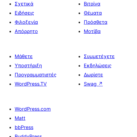
Σχετικά
Βιτρίνα
Ειδήσεις
Θέματα
Φιλοξενία
Πρόσθετα
Απόρρητο
Μοτίβα
Μάθετε
Συμμετέχετε
Υποστήριξη
Εκδηλώσεις
Προγραμματιστές
Δωρίστε
WordPress.TV
Swag
↗
WordPress.com
Matt
bbPress
BuddyPress