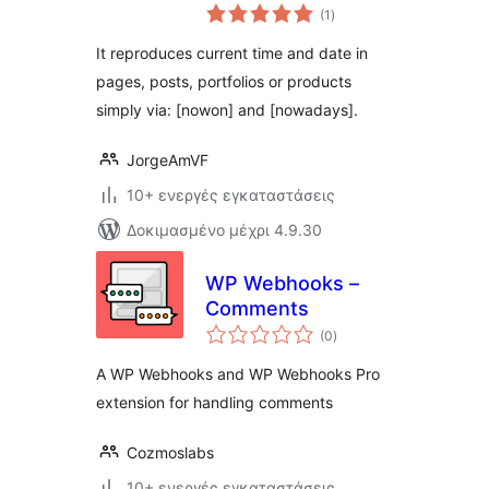
αξιολογήσεις
(1
)
σύνολο
It reproduces current time and date in
pages, posts, portfolios or products
simply via: [nowon] and [nowadays].
JorgeAmVF
10+ ενεργές εγκαταστάσεις
Δοκιμασμένο μέχρι 4.9.30
WP Webhooks –
Comments
αξιολογήσεις
(0
)
σύνολο
A WP Webhooks and WP Webhooks Pro
extension for handling comments
Cozmoslabs
10+ ενεργές εγκαταστάσεις