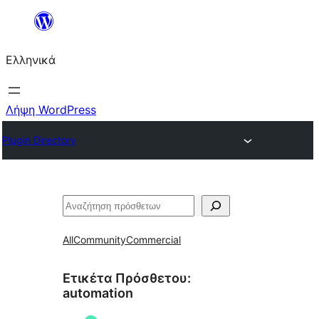
Μετάβαση
στο
Ελληνικά
περιεχόμενο
Λήψη WordPress
Plugin Directory
Αναζήτηση
All
Community
Commercial
Ετικέτα Πρόσθετου:
automation