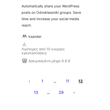
Automatically share your WordPress
posts on Odnoklassniki groups. Save
time and increase your social media
reach.
ksander
Λιγότερες από 10 ενεργές
εγκαταστάσεις
Δοκιμασμένο μέχρι 6.9.6
Σελιδοποίηση
άρθρων
1
11
12
…
13
29
…