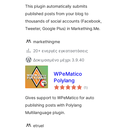
This plugin automatically submits
published posts from your blog to
thousands of social accounts (Facebook,
Tweeter, Google Plus) in Markething.Me.
markethingme
20+ ενεργές εγκαταστάσεις
Δοκιμασμένο μέχρι 3.9.40
WPeMatico
Polylang
αξιολογήσεις
(1
)
σύνολο
Gives support to WPeMatico for auto
publishing posts with Polylang
Multilanguage plugin.
etruel