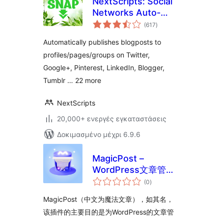
NextScripts: Social
Networks Auto-
αξιολογήσεις
Poster
(617
)
σύνολο
Automatically publishes blogposts to
profiles/pages/groups on Twitter,
Google+, Pinterest, LinkedIn, Blogger,
Tumblr … 22 more
NextScripts
20,000+ ενεργές εγκαταστάσεις
Δοκιμασμένο μέχρι 6.9.6
MagicPost –
WordPress文章管理
αξιολογήσεις
功能增强插件
(0
)
σύνολο
MagicPost（中文为魔法文章），如其名，
该插件的主要目的是为WordPress的文章管