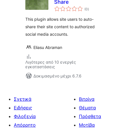
Share
αξιολογήσεις
(0
)
σύνολο
This plugin allows site users to auto-
share their site content to authorized
social media accounts.
Eliasu Abraman
Λιγότερες από 10 ενεργές
εγκαταστάσεις
Δοκιμασμένο μέχρι 6.7.6
Σχετικά
Βιτρίνα
Ειδήσεις
Θέματα
Φιλοξενία
Πρόσθετα
Απόρρητο
Μοτίβα