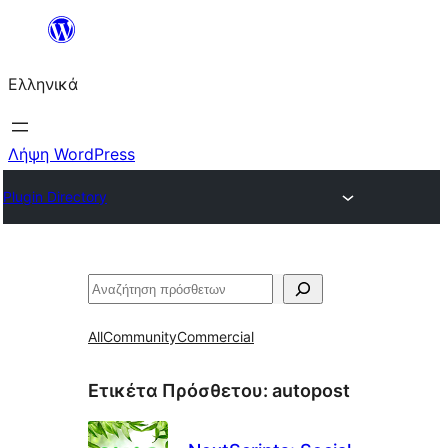
Μετάβαση
στο
Ελληνικά
περιεχόμενο
Λήψη WordPress
Plugin Directory
Αναζήτηση
All
Community
Commercial
Ετικέτα Πρόσθετου:
autopost