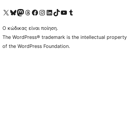
Visit our X (formerly Twitter) account
Visit our Bluesky account
Επισκεφθείτε τον λογαριασμό μας στο Mastodon
Visit our Threads account
Επισκεφτείτε τη σελίδα μας στο Facebook
Επισκεφθείτε τον λογαριασμό μας Instagram
Επισκεφθείτε τον λογαριασμό μας LinkedIn
Visit our TikTok account
Visit our YouTube channel
Visit our Tumblr account
Ο κώδικας είναι ποίηση.
The WordPress® trademark is the intellectual property
of the WordPress Foundation.