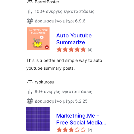
ParrotPoster
100+ ενεργές εγκαταστάσεις
Δοκιμασμένο μέχρι 6.9.6
Auto Youtube
Summarize
αξιολογήσεις
(4
)
σύνολο
This is a better and simple way to auto
youtube summary posts.
ryokurosu
80+ ενεργές εγκαταστάσεις
Δοκιμασμένο μέχρι 5.2.25
Markething.Me –
Free Social Media
αξιολογήσεις
Auto Submitter
(2
)
σύνολο