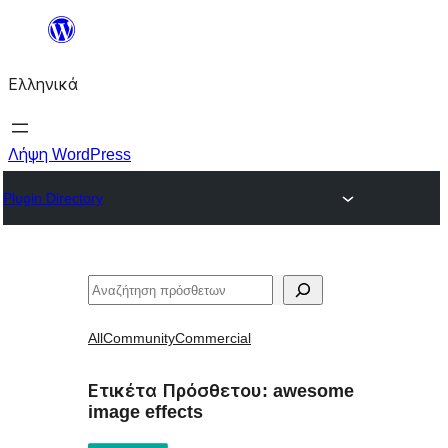
Μετάβαση
στο
Ελληνικά
περιεχόμενο
Λήψη WordPress
Plugin Directory
Αναζήτηση
All
Community
Commercial
Ετικέτα Πρόσθετου:
awesome
image effects