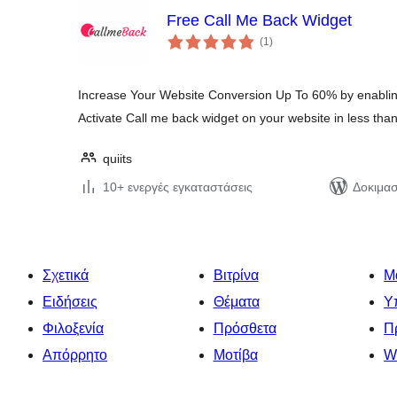
Free Call Me Back Widget
αξιολογήσεις
(1
)
σύνολο
Increase Your Website Conversion Up To 60% by enablin
Activate Call me back widget on your website in less th
quiits
10+ ενεργές εγκαταστάσεις
Δοκιμασ
Σχετικά
Βιτρίνα
Μ
Ειδήσεις
Θέματα
Υ
Φιλοξενία
Πρόσθετα
Π
Απόρρητο
Μοτίβα
W