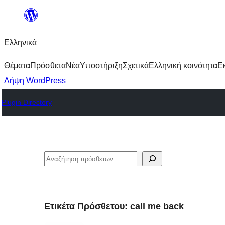
Μετάβαση
στο
Ελληνικά
περιεχόμενο
Θέματα
Πρόσθετα
Νέα
Υποστήριξη
Σχετικά
Ελληνική κοινότητα
Ε
Λήψη WordPress
Plugin Directory
Αναζήτηση
Ετικέτα Πρόσθετου:
call me back