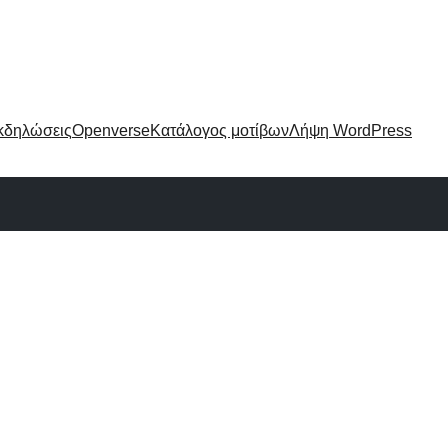
κδηλώσεις
Openverse
Κατάλογος μοτίβων
Λήψη WordPress