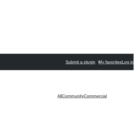
Submit a plugin
My favorites
Log in
All
Community
Commercial