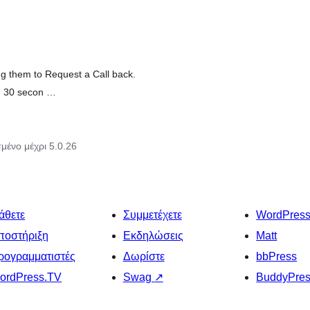
g them to Request a Call back.
an 30 secon …
μένο μέχρι 5.0.26
άθετε
Συμμετέχετε
WordPres
ποστήριξη
Εκδηλώσεις
Matt
ρογραμματιστές
Δωρίστε
bbPress
ordPress.TV
Swag
↗
BuddyPre