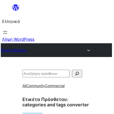
Μετάβαση
στο
Ελληνικά
περιεχόμενο
Λήψη WordPress
Plugin Directory
Αναζήτηση
All
Community
Commercial
Ετικέτα Πρόσθετου:
categories and tags converter