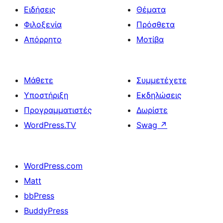
Ειδήσεις
Θέματα
Φιλοξενία
Πρόσθετα
Απόρρητο
Μοτίβα
Μάθετε
Συμμετέχετε
Υποστήριξη
Εκδηλώσεις
Προγραμματιστές
Δωρίστε
WordPress.TV
Swag
↗
WordPress.com
Matt
bbPress
BuddyPress