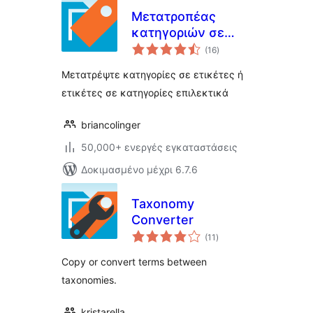
Μετατροπέας
κατηγοριών σε
αξιολογήσεις
ετικέττες
(16
)
σύνολο
Μετατρέψτε κατηγορίες σε ετικέτες ή
ετικέτες σε κατηγορίες επιλεκτικά
briancolinger
50,000+ ενεργές εγκαταστάσεις
Δοκιμασμένο μέχρι 6.7.6
Taxonomy
Converter
αξιολογήσεις
(11
)
σύνολο
Copy or convert terms between
taxonomies.
kristarella