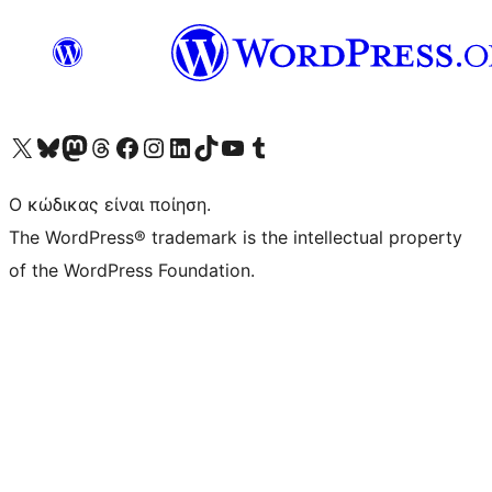
Visit our X (formerly Twitter) account
Visit our Bluesky account
Επισκεφθείτε τον λογαριασμό μας στο Mastodon
Visit our Threads account
Επισκεφτείτε τη σελίδα μας στο Facebook
Επισκεφθείτε τον λογαριασμό μας Instagram
Επισκεφθείτε τον λογαριασμό μας LinkedIn
Visit our TikTok account
Visit our YouTube channel
Visit our Tumblr account
Ο κώδικας είναι ποίηση.
The WordPress® trademark is the intellectual property
of the WordPress Foundation.