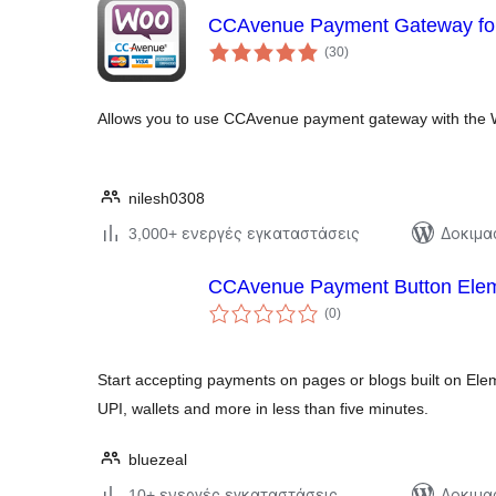
CCAvenue Payment Gateway f
αξιολογήσεις
(30
)
σύνολο
Allows you to use CCAvenue payment gateway with the
nilesh0308
3,000+ ενεργές εγκαταστάσεις
Δοκιμα
CCAvenue Payment Button Elem
αξιολογήσεις
(0
)
σύνολο
Start accepting payments on pages or blogs built on Eleme
UPI, wallets and more in less than five minutes.
bluezeal
10+ ενεργές εγκαταστάσεις
Δοκιμα