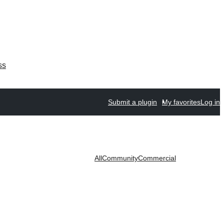
ss
Submit a plugin
My favorites
Log in
All
Community
Commercial