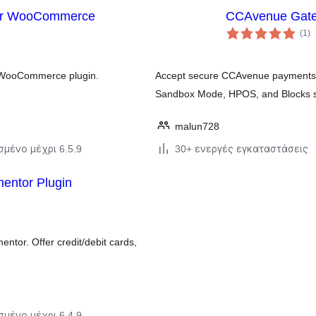
or WooCommerce
CCAvenue Gate
α
(1
)
σ
 WooCommerce plugin.
Accept secure CCAvenue payments 
Sandbox Mode, HPOS, and Blocks s
malun728
σμένο μέχρι 6.5.9
30+ ενεργές εγκαταστάσεις
entor Plugin
ntor. Offer credit/debit cards,
σμένο μέχρι 6.4.9