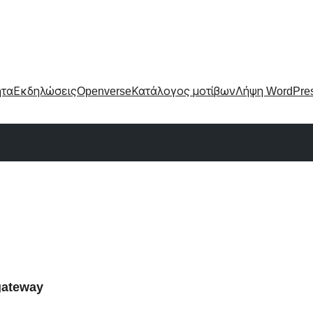
ητα
Εκδηλώσεις
Openverse
Κατάλογος μοτίβων
Λήψη WordPre
gateway