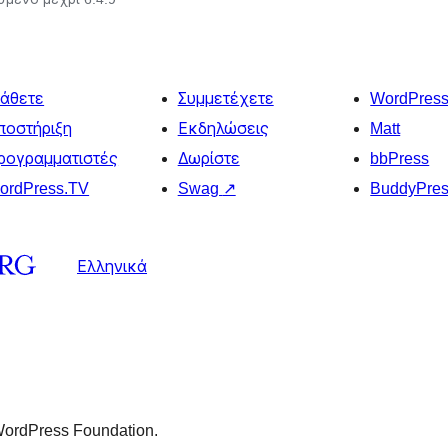
άθετε
Συμμετέχετε
WordPres
ποστήριξη
Εκδηλώσεις
Matt
ρογραμματιστές
Δωρίστε
bbPress
ordPress.TV
Swag
↗
BuddyPre
Ελληνικά
 WordPress Foundation.