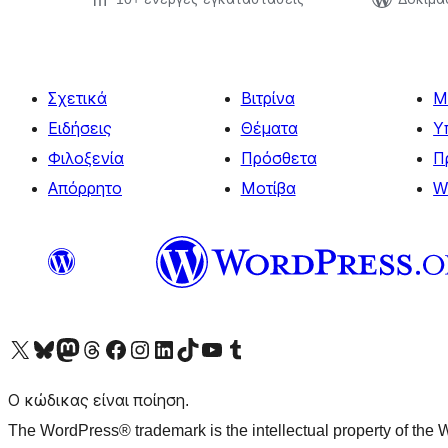
Σχετικά
Βιτρίνα
Μ
Ειδήσεις
Θέματα
Υ
Φιλοξενία
Πρόσθετα
Π
Απόρρητο
Μοτίβα
W
Visit our X (formerly Twitter) account
Visit our Bluesky account
Επισκεφθείτε τον λογαριασμό μας στο Mastodon
Visit our Threads account
Επισκεφτείτε τη σελίδα μας στο Facebook
Επισκεφθείτε τον λογαριασμό μας Instagram
Επισκεφθείτε τον λογαριασμό μας LinkedIn
Visit our TikTok account
Visit our YouTube channel
Visit our Tumblr account
Ο κώδικας είναι ποίηση.
The WordPress® trademark is the intellectual property of the