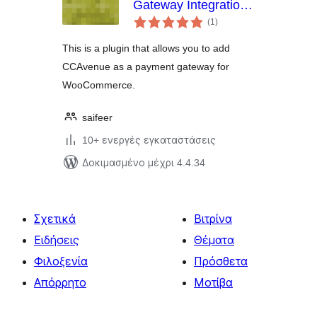
Gateway Integration
αξιολογήσεις
Kit for
(1
)
σύνολο
WooCommerce
This is a plugin that allows you to add
CCAvenue as a payment gateway for
WooCommerce.
saifeer
10+ ενεργές εγκαταστάσεις
Δοκιμασμένο μέχρι 4.4.34
Σχετικά
Βιτρίνα
Ειδήσεις
Θέματα
Φιλοξενία
Πρόσθετα
Απόρρητο
Μοτίβα