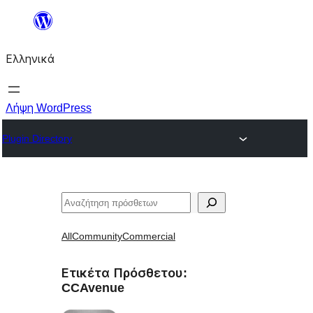
Μετάβαση
στο
Ελληνικά
περιεχόμενο
Λήψη WordPress
Plugin Directory
Αναζήτηση
All
Community
Commercial
Ετικέτα Πρόσθετου:
CCAvenue