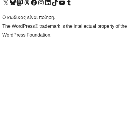
Visit our X (formerly Twitter) account
Visit our Bluesky account
Επισκεφθείτε τον λογαριασμό μας στο Mastodon
Visit our Threads account
Επισκεφτείτε τη σελίδα μας στο Facebook
Επισκεφθείτε τον λογαριασμό μας Instagram
Επισκεφθείτε τον λογαριασμό μας LinkedIn
Visit our TikTok account
Visit our YouTube channel
Visit our Tumblr account
Ο κώδικας είναι ποίηση.
The WordPress® trademark is the intellectual property of the
WordPress Foundation.