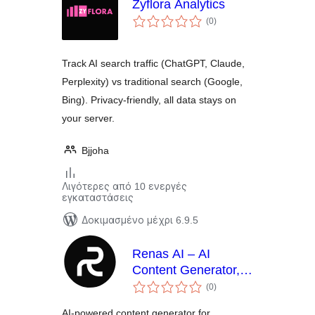
Zyflora Analytics
αξιολογήσεις
(0
)
σύνολο
Track AI search traffic (ChatGPT, Claude,
Perplexity) vs traditional search (Google,
Bing). Privacy-friendly, all data stays on
your server.
Bjjoha
Λιγότερες από 10 ενεργές
εγκαταστάσεις
Δοκιμασμένο μέχρι 6.9.5
Renas AI – AI
Content Generator,
αξιολογήσεις
Blog Writer, Image
(0
)
σύνολο
Creator & Chatbot
AI-powered content generator for