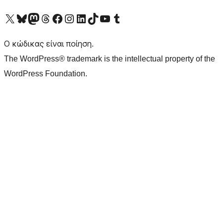
Visit our X (formerly Twitter) account
Visit our Bluesky account
Επισκεφθείτε τον λογαριασμό μας στο Mastodon
Visit our Threads account
Επισκεφτείτε τη σελίδα μας στο Facebook
Επισκεφθείτε τον λογαριασμό μας Instagram
Επισκεφθείτε τον λογαριασμό μας LinkedIn
Visit our TikTok account
Visit our YouTube channel
Visit our Tumblr account
Ο κώδικας είναι ποίηση.
The WordPress® trademark is the intellectual property of the
WordPress Foundation.