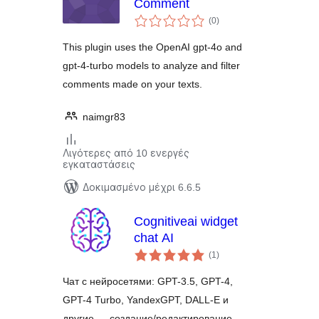
Comment
αξιολογήσεις
(0
)
σύνολο
This plugin uses the OpenAI gpt-4o and
gpt-4-turbo models to analyze and filter
comments made on your texts.
naimgr83
Λιγότερες από 10 ενεργές
εγκαταστάσεις
Δοκιμασμένο μέχρι 6.6.5
Cognitiveai widget
chat AI
αξιολογήσεις
(1
)
σύνολο
Чат с нейросетями: GPT-3.5, GPT-4,
GPT-4 Turbo, YandexGPT, DALL-E и
другие — создание/редактирование