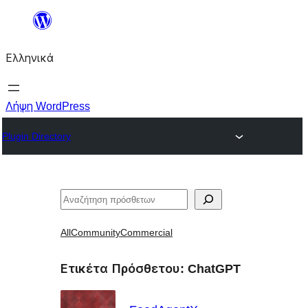
Μετάβαση
στο
Ελληνικά
περιεχόμενο
Λήψη WordPress
Plugin Directory
Αναζήτηση
All
Community
Commercial
Ετικέτα Πρόσθετου:
ChatGPT