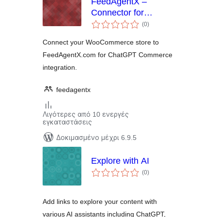
FeedAgentX –
Connector for
αξιολογήσεις
FeedAgentX.com
(0
)
σύνολο
Connect your WooCommerce store to
FeedAgentX.com for ChatGPT Commerce
integration.
feedagentx
Λιγότερες από 10 ενεργές
εγκαταστάσεις
Δοκιμασμένο μέχρι 6.9.5
Explore with AI
αξιολογήσεις
(0
)
σύνολο
Add links to explore your content with
various AI assistants including ChatGPT,