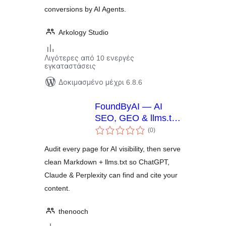
conversions by AI Agents.
Arkology Studio
Λιγότερες από 10 ενεργές
εγκαταστάσεις
Δοκιμασμένο μέχρι 6.8.6
FoundByAI — AI
SEO, GEO & llms.txt
αξιολογήσεις
for ChatGPT & AI
(0
)
σύνολο
Search
Audit every page for AI visibility, then serve
clean Markdown + llms.txt so ChatGPT,
Claude & Perplexity can find and cite your
content.
thenooch