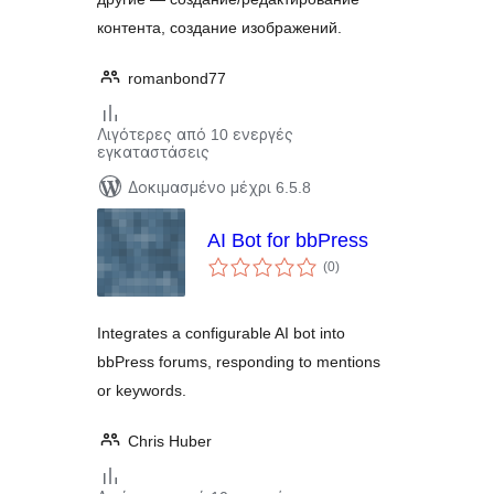
контента, создание изображений.
romanbond77
Λιγότερες από 10 ενεργές
εγκαταστάσεις
Δοκιμασμένο μέχρι 6.5.8
AI Bot for bbPress
αξιολογήσεις
(0
)
σύνολο
Integrates a configurable AI bot into
bbPress forums, responding to mentions
or keywords.
Chris Huber