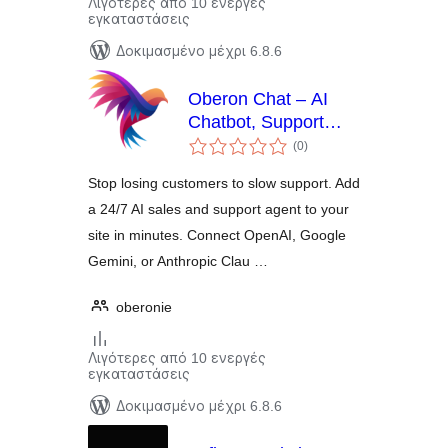
Λιγότερες από 10 ενεργές
εγκαταστάσεις
Δοκιμασμένο μέχρι 6.8.6
Oberon Chat – AI
Chatbot, Support
αξιολογήσεις
Agent & Lead
(0
)
σύνολο
Generator (ChatGPT,
Stop losing customers to slow support. Add
Gemini, Claude)
a 24/7 AI sales and support agent to your
site in minutes. Connect OpenAI, Google
Gemini, or Anthropic Clau …
oberonie
Λιγότερες από 10 ενεργές
εγκαταστάσεις
Δοκιμασμένο μέχρι 6.8.6