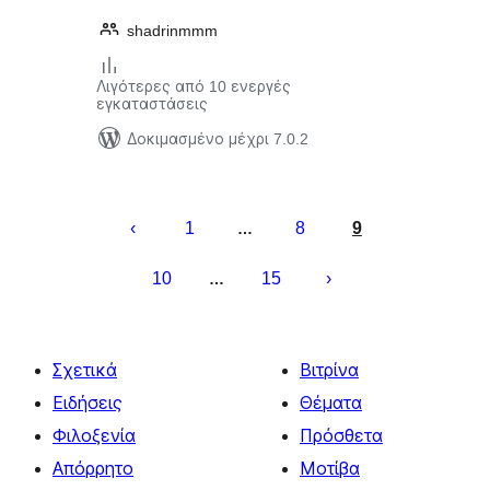
shadrinmmm
Λιγότερες από 10 ενεργές
εγκαταστάσεις
Δοκιμασμένο μέχρι 7.0.2
Σελιδοποίηση
άρθρων
1
8
9
…
10
15
…
Σχετικά
Βιτρίνα
Ειδήσεις
Θέματα
Φιλοξενία
Πρόσθετα
Απόρρητο
Μοτίβα