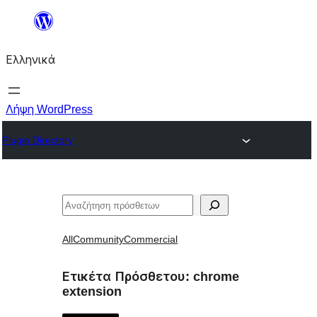
Μετάβαση
στο
Ελληνικά
περιεχόμενο
Λήψη WordPress
Plugin Directory
Αναζήτηση
All
Community
Commercial
Ετικέτα Πρόσθετου:
chrome
extension