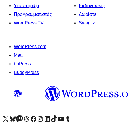
Υποστήριξη
Εκδηλώσεις
Προγραμματιστές
Δωρίστε
WordPress.TV
Swag
↗
WordPress.com
Matt
bbPress
BuddyPress
Visit our X (formerly Twitter) account
Visit our Bluesky account
Επισκεφθείτε τον λογαριασμό μας στο Mastodon
Visit our Threads account
Επισκεφτείτε τη σελίδα μας στο Facebook
Επισκεφθείτε τον λογαριασμό μας Instagram
Επισκεφθείτε τον λογαριασμό μας LinkedIn
Visit our TikTok account
Visit our YouTube channel
Visit our Tumblr account