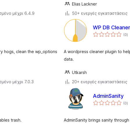
Elias Lackner
σμένο μέχρι 6.4.9
50+ ενεργές εγκαταστάσεις
WP DB Cleane
α
(0
)
σ
y hogs, clean the wp_options
A wordpress cleaner plugin to hel
data.
Utkarsh
σμένο μέχρι 7.0.3
20+ ενεργές εγκαταστάσεις
AdminSanity
α
(0
)
σ
bles trash.
AdminSanity brings sanity through