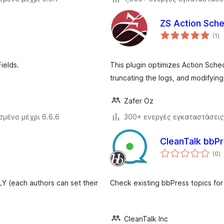
ZS Action Sche
αξ
(1
)
σ
ields.
This plugin optimizes Action Sched
truncating the logs, and modifying
Zafer Oz
σμένο μέχρι 6.6.6
300+ ενεργές εγκαταστάσεις
CleanTalk bbP
α
(0
)
σ
Y (each authors can set their
Check existing bbPress topics for
CleanTalk Inc