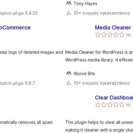
Tony Hayes
σμένο μέχρι 5.4.20
20+ ενεργές εγκαταστάσεις
WooCommerce
Media Cleaner
α
(0
)
σ
ep logs of deleted images and
Media Cleaner for WordPress is an
WordPress media library. It effici
Above Bits
σμένο μέχρι 6.8.7
10+ ενεργές εγκαταστάσεις
Clear Dashboar
α
(0
)
σ
matically removes all spam
This plugin helps to clear all un
making it cleaner with a single clic