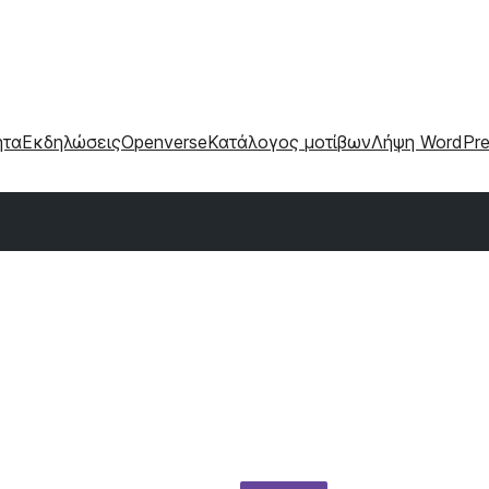
ητα
Εκδηλώσεις
Openverse
Κατάλογος μοτίβων
Λήψη WordPre