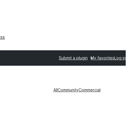
ss
Submit a plugin
My favorites
Log in
All
Community
Commercial