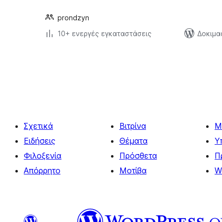
prondzyn
10+ ενεργές εγκαταστάσεις
Δοκιμα
Σελιδοποίηση
άρθρων
Σχετικά
Βιτρίνα
Μ
Ειδήσεις
Θέματα
Υ
Φιλοξενία
Πρόσθετα
Π
Απόρρητο
Μοτίβα
W