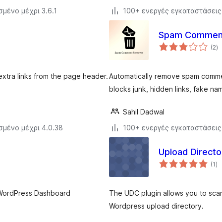
σμένο μέχρι 3.6.1
100+ ενεργές εγκαταστάσεις
Spam Commen
α
(2
)
σ
tra links from the page header.
Automatically remove spam commen
blocks junk, hidden links, fake n
Sahil Dadwal
σμένο μέχρι 4.0.38
100+ ενεργές εγκαταστάσεις
Upload Directo
αξ
(1
)
σ
WordPress Dashboard
The UDC plugin allows you to scan 
Wordpress upload directory.