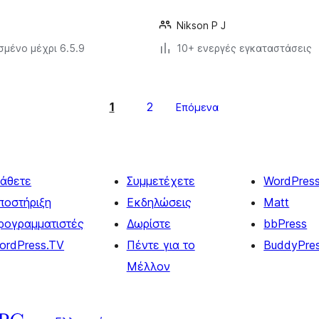
Nikson P J
σμένο μέχρι 6.5.9
10+ ενεργές εγκαταστάσεις
1
2
Επόμενα
άθετε
Συμμετέχετε
WordPres
ποστήριξη
Εκδηλώσεις
Matt
ρογραμματιστές
Δωρίστε
bbPress
ordPress.TV
Πέντε για το
BuddyPre
Μέλλον