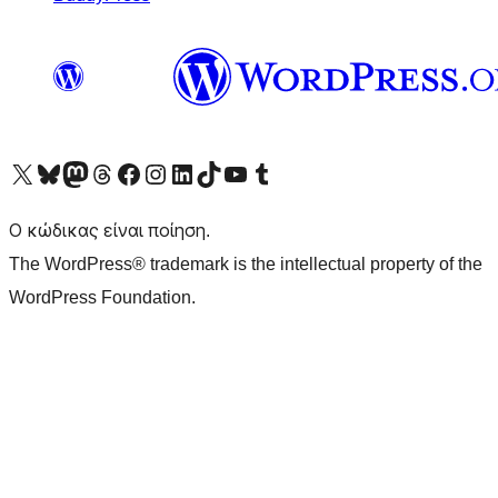
Visit our X (formerly Twitter) account
Visit our Bluesky account
Επισκεφθείτε τον λογαριασμό μας στο Mastodon
Visit our Threads account
Επισκεφτείτε τη σελίδα μας στο Facebook
Επισκεφθείτε τον λογαριασμό μας Instagram
Επισκεφθείτε τον λογαριασμό μας LinkedIn
Visit our TikTok account
Visit our YouTube channel
Visit our Tumblr account
Ο κώδικας είναι ποίηση.
The WordPress® trademark is the intellectual property of the
WordPress Foundation.