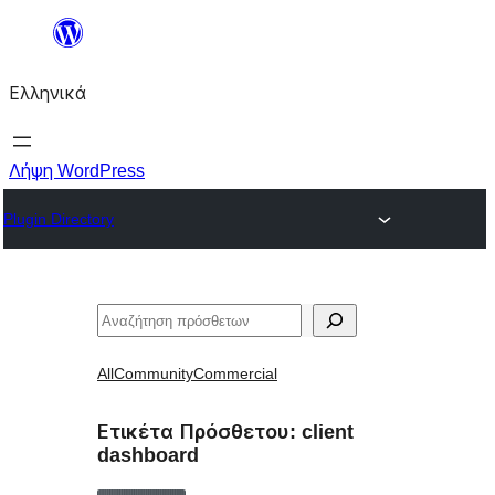
Μετάβαση
στο
Ελληνικά
περιεχόμενο
Λήψη WordPress
Plugin Directory
Αναζήτηση
All
Community
Commercial
Ετικέτα Πρόσθετου:
client
dashboard