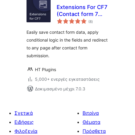
Extensions For CF7
(Contact form 7
αξιολογήσεις
Database,
(8
)
σύνολο
Conditional Fields
Easily save contact form data, apply
and Redirection)
conditional logic in the fields and redirect
to any page after contact form
submission.
HT Plugins
5,000+ ενεργές εγκαταστάσεις
Δοκιμασμένο μέχρι 7.0.3
Σχετικά
Βιτρίνα
Ειδήσεις
Θέματα
Φιλοξενία
Πρόσθετα