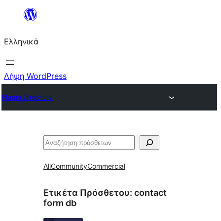
Μετάβαση
στο
Ελληνικά
περιεχόμενο
Λήψη WordPress
Plugin Directory
Αναζήτηση
All
Community
Commercial
Ετικέτα Πρόσθετου:
contact
form db