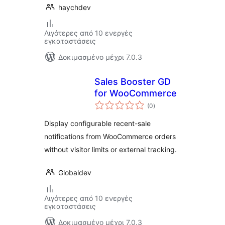
haychdev
Λιγότερες από 10 ενεργές
εγκαταστάσεις
Δοκιμασμένο μέχρι 7.0.3
Sales Booster GD
for WooCommerce
αξιολογήσεις
(0
)
σύνολο
Display configurable recent-sale
notifications from WooCommerce orders
without visitor limits or external tracking.
Globaldev
Λιγότερες από 10 ενεργές
εγκαταστάσεις
Δοκιμασμένο μέχρι 7.0.3