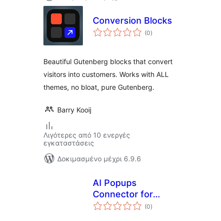
Conversion Blocks
αξιολογήσεις
(0
)
σύνολο
Beautiful Gutenberg blocks that convert
visitors into customers. Works with ALL
themes, no bloat, pure Gutenberg.
Barry Kooij
Λιγότερες από 10 ενεργές
εγκαταστάσεις
Δοκιμασμένο μέχρι 6.9.6
AI Popups
Connector for
αξιολογήσεις
Leadfication
(0
)
σύνολο