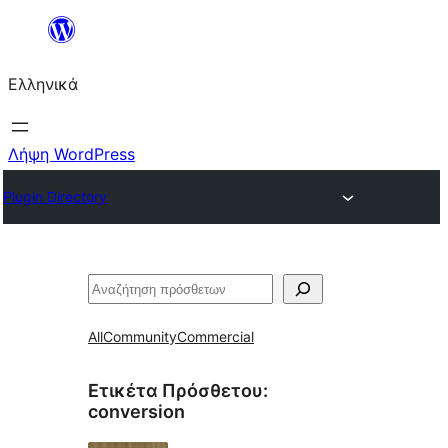
Μετάβαση
στο
Ελληνικά
περιεχόμενο
Λήψη WordPress
Plugin Directory
Αναζήτηση
All
Community
Commercial
Ετικέτα Πρόσθετου:
conversion