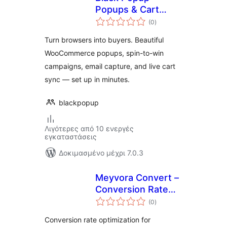
Popups & Cart
αξιολογήσεις
Sync
(0
)
σύνολο
Turn browsers into buyers. Beautiful
WooCommerce popups, spin-to-win
campaigns, email capture, and live cart
sync — set up in minutes.
blackpopup
Λιγότερες από 10 ενεργές
εγκαταστάσεις
Δοκιμασμένο μέχρι 7.0.3
Meyvora Convert –
Conversion Rate
αξιολογήσεις
Optimizer for
(0
)
σύνολο
WooCommerce
Conversion rate optimization for