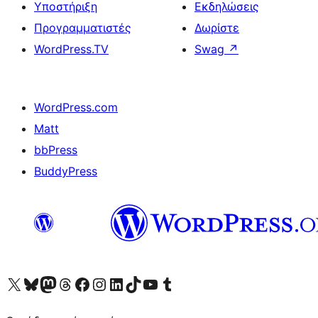
Υποστήριξη
Εκδηλώσεις
Προγραμματιστές
Δωρίστε
WordPress.TV
Swag
↗
WordPress.com
Matt
bbPress
BuddyPress
Visit our X (formerly Twitter) account
Visit our Bluesky account
Επισκεφθείτε τον λογαριασμό μας στο Mastodon
Visit our Threads account
Επισκεφτείτε τη σελίδα μας στο Facebook
Επισκεφθείτε τον λογαριασμό μας Instagram
Επισκεφθείτε τον λογαριασμό μας LinkedIn
Visit our TikTok account
Visit our YouTube channel
Visit our Tumblr account