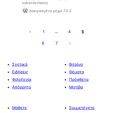
εγκαταστάσεις
Δοκιμασμένο μέχρι 7.0.3
Σελιδοποίηση
άρθρων
1
4
5
…
6
7
Σχετικά
Βιτρίνα
Ειδήσεις
Θέματα
Φιλοξενία
Πρόσθετα
Απόρρητο
Μοτίβα
Μάθετε
Συμμετέχετε