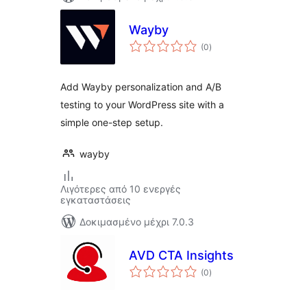
Wayby
αξιολογήσεις
(0
)
σύνολο
Add Wayby personalization and A/B
testing to your WordPress site with a
simple one-step setup.
wayby
Λιγότερες από 10 ενεργές
εγκαταστάσεις
Δοκιμασμένο μέχρι 7.0.3
AVD CTA Insights
αξιολογήσεις
(0
)
σύνολο