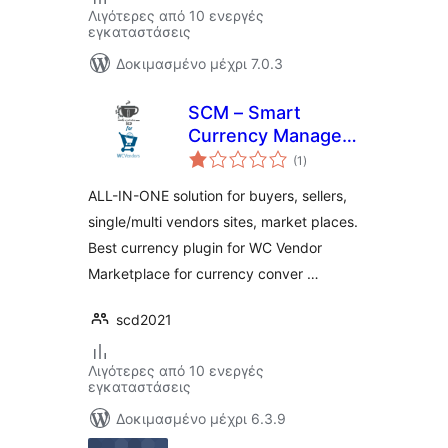
Λιγότερες από 10 ενεργές
εγκαταστάσεις
Δοκιμασμένο μέχρι 7.0.3
SCM – Smart
Currency Manager
αξιολογήσεις
– Premium Variant
(1
)
σύνολο
for WcVendor
ALL-IN-ONE solution for buyers, sellers,
single/multi vendors sites, market places.
Best currency plugin for WC Vendor
Marketplace for currency conver …
scd2021
Λιγότερες από 10 ενεργές
εγκαταστάσεις
Δοκιμασμένο μέχρι 6.3.9