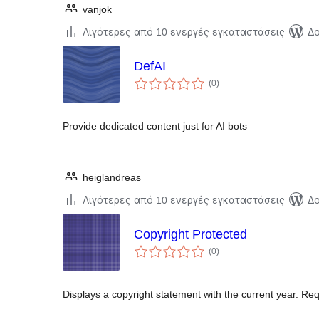
vanjok
Λιγότερες από 10 ενεργές εγκαταστάσεις
Δο
DefAI
αξιολογήσεις
(0
)
σύνολο
Provide dedicated content just for AI bots
heiglandreas
Λιγότερες από 10 ενεργές εγκαταστάσεις
Δο
Copyright Protected
αξιολογήσεις
(0
)
σύνολο
Displays a copyright statement with the current year. Re