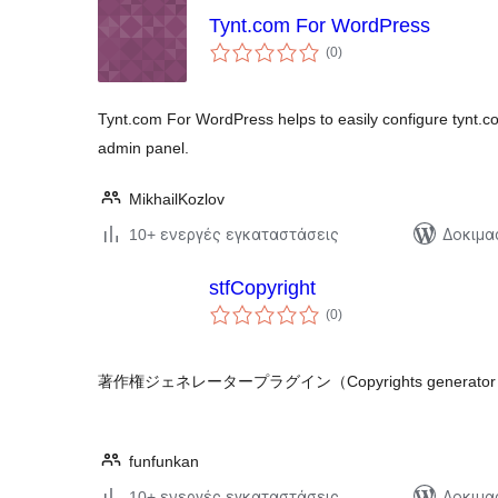
Tynt.com For WordPress
αξιολογήσεις
(0
)
σύνολο
Tynt.com For WordPress helps to easily configure tynt.c
admin panel.
MikhailKozlov
10+ ενεργές εγκαταστάσεις
Δοκιμα
stfCopyright
αξιολογήσεις
(0
)
σύνολο
著作権ジェネレータープラグイン（Copyrights generator p
funfunkan
10+ ενεργές εγκαταστάσεις
Δοκιμα