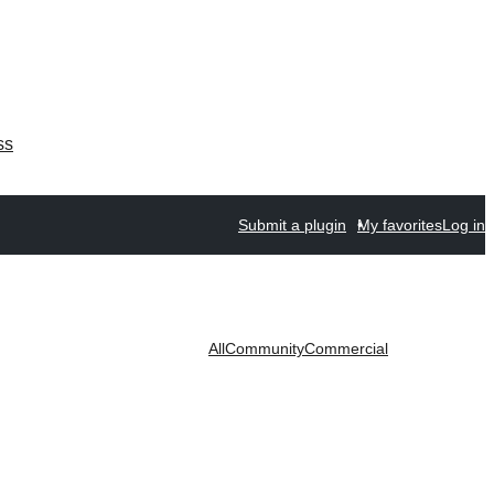
ss
Submit a plugin
My favorites
Log in
All
Community
Commercial