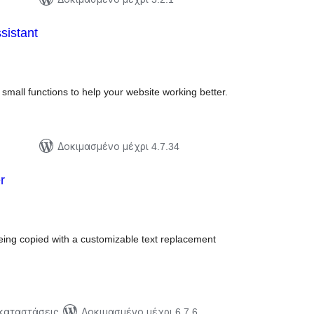
sistant
ξιολογήσεις
ύνολο
small functions to help your website working better.
Δοκιμασμένο μέχρι 4.7.34
r
ξιολογήσεις
ύνολο
eing copied with a customizable text replacement
γκαταστάσεις
Δοκιμασμένο μέχρι 6.7.6