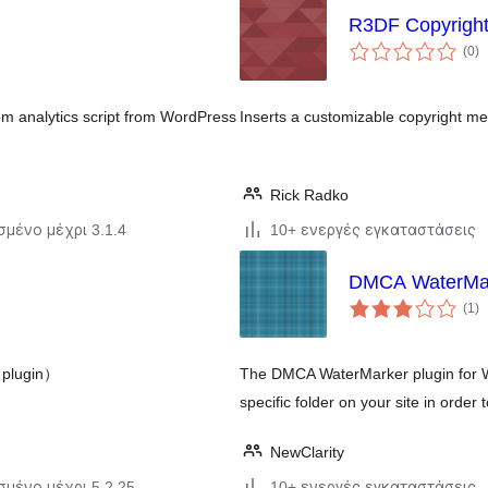
R3DF Copyrigh
α
(0
)
σ
om analytics script from WordPress
Inserts a customizable copyright me
Rick Radko
σμένο μέχρι 3.1.4
10+ ενεργές εγκαταστάσεις
DMCA WaterMa
α
(1
)
σ
lugin）
The DMCA WaterMarker plugin for 
specific folder on your site in orde
NewClarity
σμένο μέχρι 5.2.25
10+ ενεργές εγκαταστάσεις