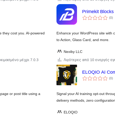
Primekit Blocks
α
(0
)
σ
e they cost you. AI-powered
Enhance your WordPress site with c
to Action, Glass Card, and more.
Nexiby LLC
κιμασμένο μέχρι 7.0.3
Λιγότερες από 10 ενεργές ε
ELOQIO AI Cont
α
(0
)
σ
page or post title using a
Signal your AI training opt-out thr
delivery methods, zero configuration 
ELOQIO