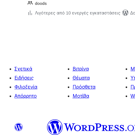
doods
Λιγότερες από 10 ενεργές εγκαταστάσεις
Δο
Σελιδοποίηση
άρθρων
Σχετικά
Βιτρίνα
Μ
Ειδήσεις
Θέματα
Υ
Φιλοξενία
Πρόσθετα
Π
Απόρρητο
Μοτίβα
W