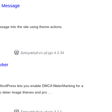
t Message
ξιολογήσεις
ύνολο
ssage into the site using theme actions.
Δοκιμασμένο μέχρι 4.3.34
rker
ξιολογήσεις
ύνολο
WordPress lets you enable DMCA WaterMarking for a
r to deter image thieves and pro …
Δοκιμασμένο μέχρι 3.2.1