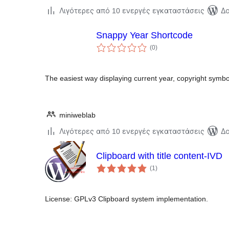
Λιγότερες από 10 ενεργές εγκαταστάσεις
Δο
Snappy Year Shortcode
αξιολογήσεις
(0
)
σύνολο
The easiest way displaying current year, copyright symbo
miniweblab
Λιγότερες από 10 ενεργές εγκαταστάσεις
Δο
Clipboard with title content-IVD
αξιολογήσεις
(1
)
σύνολο
License: GPLv3 Clipboard system implementation.