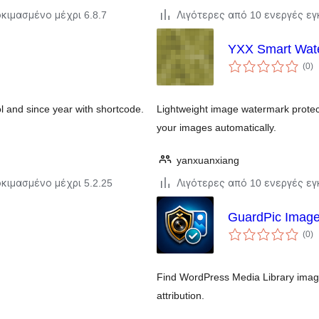
κιμασμένο μέχρι 6.8.7
Λιγότερες από 10 ενεργές ε
YXX Smart Wat
α
(0
)
σ
l and since year with shortcode.
Lightweight image watermark protec
your images automatically.
yanxuanxiang
κιμασμένο μέχρι 5.2.25
Λιγότερες από 10 ενεργές ε
GuardPic Image
α
(0
)
σ
Find WordPress Media Library image
attribution.