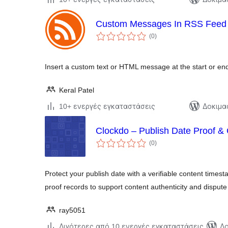
Custom Messages In RSS Feed
αξιολογήσεις
(0
)
σύνολο
Insert a custom text or HTML message at the start or end
Keral Patel
10+ ενεργές εγκαταστάσεις
Δοκιμα
Clockdo – Publish Date Proof &
αξιολογήσεις
(0
)
σύνολο
Protect your publish date with a verifiable content time
proof records to support content authenticity and disput
ray5051
Λιγότερες από 10 ενεργές εγκαταστάσεις
Δο