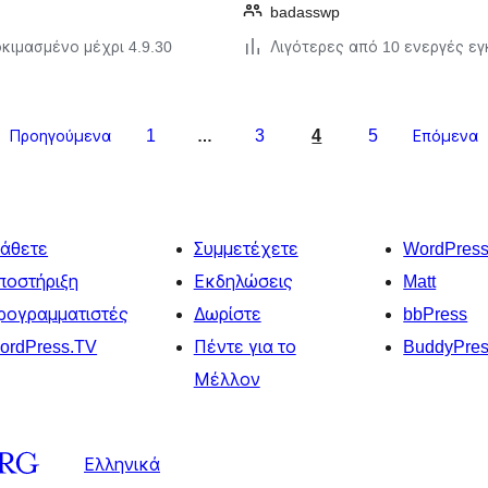
badasswp
κιμασμένο μέχρι 4.9.30
Λιγότερες από 10 ενεργές ε
1
3
4
5
Προηγούμενα
…
Επόμενα
άθετε
Συμμετέχετε
WordPres
ποστήριξη
Εκδηλώσεις
Matt
ρογραμματιστές
Δωρίστε
bbPress
ordPress.TV
Πέντε για το
BuddyPre
Μέλλον
Ελληνικά