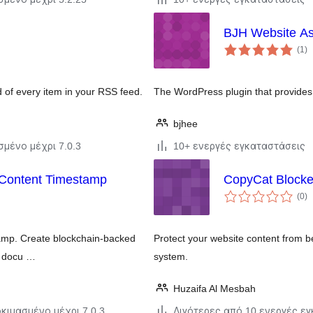
BJH Website As
α
(1
)
σ
 of every item in your RSS feed.
The WordPress plugin that provides 
bjhee
σμένο μέχρι 7.0.3
10+ ενεργές εγκαταστάσεις
 Content Timestamp
CopyCat Blocke
α
(0
)
σ
stamp. Create blockchain-backed
Protect your website content from b
e docu …
system.
Huzaifa Al Mesbah
κιμασμένο μέχρι 7.0.3
Λιγότερες από 10 ενεργές ε