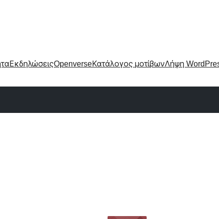
ητα
Εκδηλώσεις
Openverse
Κατάλογος μοτίβων
Λήψη WordPre