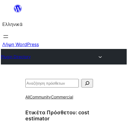
Μετάβαση
στο
Ελληνικά
περιεχόμενο
Λήψη WordPress
Plugin Directory
Αναζήτηση
All
Community
Commercial
Ετικέτα Πρόσθετου:
cost
estimator