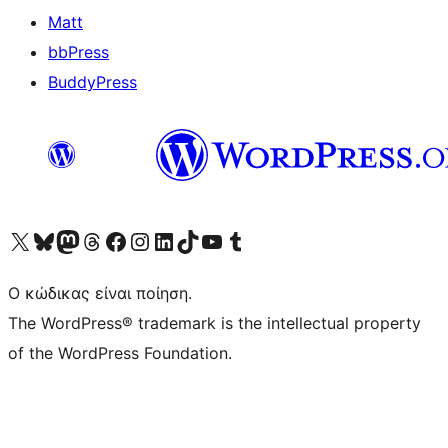
Matt
bbPress
BuddyPress
Visit our X (formerly Twitter) account
Visit our Bluesky account
Επισκεφθείτε τον λογαριασμό μας στο Mastodon
Visit our Threads account
Επισκεφτείτε τη σελίδα μας στο Facebook
Επισκεφθείτε τον λογαριασμό μας Instagram
Επισκεφθείτε τον λογαριασμό μας LinkedIn
Visit our TikTok account
Visit our YouTube channel
Visit our Tumblr account
Ο κώδικας είναι ποίηση.
The WordPress® trademark is the intellectual property
of the WordPress Foundation.