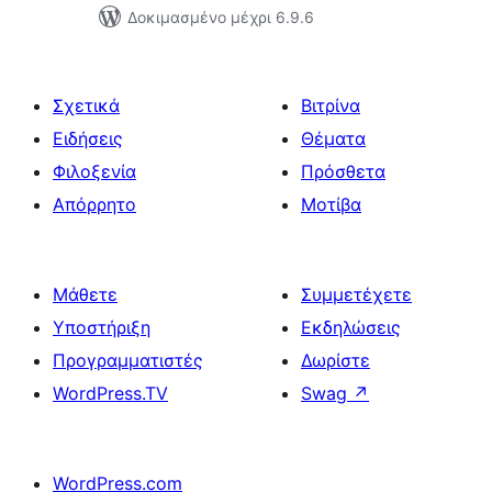
Δοκιμασμένο μέχρι 6.9.6
Σχετικά
Βιτρίνα
Ειδήσεις
Θέματα
Φιλοξενία
Πρόσθετα
Απόρρητο
Μοτίβα
Μάθετε
Συμμετέχετε
Υποστήριξη
Εκδηλώσεις
Προγραμματιστές
Δωρίστε
WordPress.TV
Swag
↗
WordPress.com