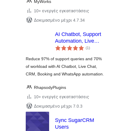
MyWorks
10+ ενεργές εγκαταστάσεις
Δοκιμασμένο μέχρι 4.7.34
AI Chatbot, Support
Automation, Live
αξιολογήσεις
Chat, Social
(1
)
σύνολο
Automation, Booking
Reduce 97% of support queries and 70%
& CRM Solution –
of workload with AI Chatbot, Live Chat,
Helpmate
CRM, Booking and WhatsApp automation.
RhapsodyPlugins
10+ ενεργές εγκαταστάσεις
Δοκιμασμένο μέχρι 7.0.3
Sync SugarCRM
Users