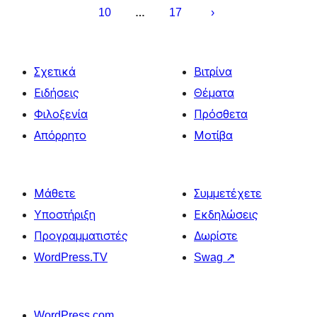
10
17
…
Σχετικά
Βιτρίνα
Ειδήσεις
Θέματα
Φιλοξενία
Πρόσθετα
Απόρρητο
Μοτίβα
Μάθετε
Συμμετέχετε
Υποστήριξη
Εκδηλώσεις
Προγραμματιστές
Δωρίστε
WordPress.TV
Swag
↗
WordPress.com