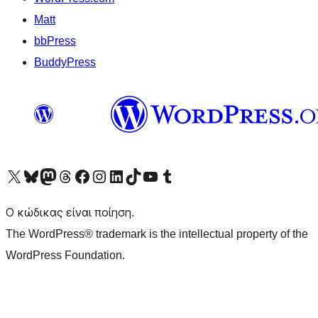
Matt
bbPress
BuddyPress
Visit our X (formerly Twitter) account
Visit our Bluesky account
Επισκεφθείτε τον λογαριασμό μας στο Mastodon
Visit our Threads account
Επισκεφτείτε τη σελίδα μας στο Facebook
Επισκεφθείτε τον λογαριασμό μας Instagram
Επισκεφθείτε τον λογαριασμό μας LinkedIn
Visit our TikTok account
Visit our YouTube channel
Visit our Tumblr account
Ο κώδικας είναι ποίηση.
The WordPress® trademark is the intellectual property of the
WordPress Foundation.