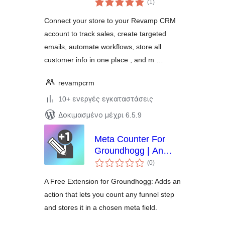
(1
)
σύνολο
Connect your store to your Revamp CRM
account to track sales, create targeted
emails, automate workflows, store all
customer info in one place , and m …
revampcrm
10+ ενεργές εγκαταστάσεις
Δοκιμασμένο μέχρι 6.5.9
Meta Counter For
Groundhogg | An
αξιολογήσεις
Counter Action
(0
)
σύνολο
Extension
A Free Extension for Groundhogg: Adds an
action that lets you count any funnel step
and stores it in a chosen meta field.