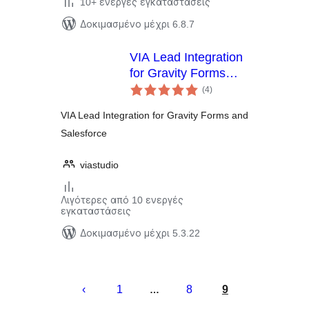
10+ ενεργές εγκαταστάσεις
Δοκιμασμένο μέχρι 6.8.7
VIA Lead Integration
for Gravity Forms
αξιολογήσεις
and Salesforce
(4
)
σύνολο
VIA Lead Integration for Gravity Forms and
Salesforce
viastudio
Λιγότερες από 10 ενεργές
εγκαταστάσεις
Δοκιμασμένο μέχρι 5.3.22
Σελιδοποίηση
άρθρων
1
8
9
…