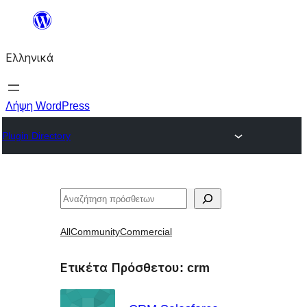
Μετάβαση
στο
Ελληνικά
περιεχόμενο
Λήψη WordPress
Plugin Directory
Αναζήτηση
All
Community
Commercial
Ετικέτα Πρόσθετου:
crm