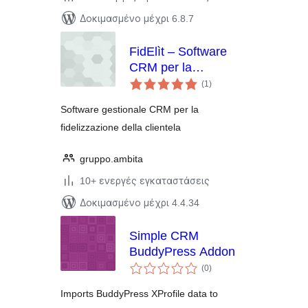
Δοκιμασμένο μέχρι 6.8.7
FidElìt – Software
CRM per la
αξιολογήσεις
fidelizzazione della
(1
)
σύνολο
clientela
Software gestionale CRM per la
fidelizzazione della clientela
gruppo.ambita
10+ ενεργές εγκαταστάσεις
Δοκιμασμένο μέχρι 4.4.34
Simple CRM
BuddyPress Addon
αξιολογήσεις
(0
)
σύνολο
Imports BuddyPress XProfile data to