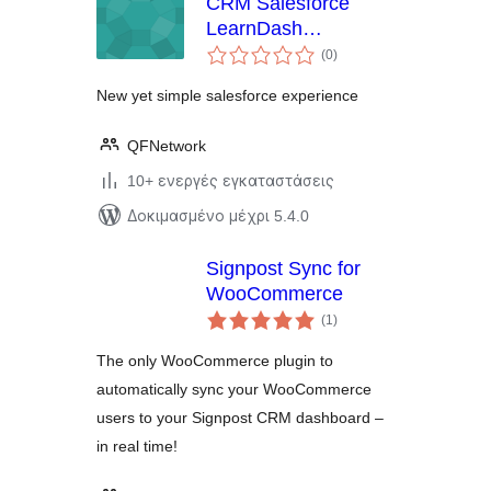
CRM Salesforce
LearnDash
αξιολογήσεις
Integration
(0
)
σύνολο
New yet simple salesforce experience
QFNetwork
10+ ενεργές εγκαταστάσεις
Δοκιμασμένο μέχρι 5.4.0
Signpost Sync for
WooCommerce
αξιολογήσεις
(1
)
σύνολο
The only WooCommerce plugin to
automatically sync your WooCommerce
users to your Signpost CRM dashboard –
in real time!