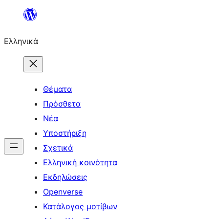
Μετάβαση
στο
Ελληνικά
περιεχόμενο
Θέματα
Πρόσθετα
Νέα
Υποστήριξη
Σχετικά
Ελληνική κοινότητα
Εκδηλώσεις
Openverse
Κατάλογος μοτίβων