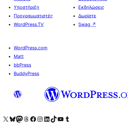
Υποστήριξη
Εκδηλώσεις
Προγραμματιστές
Δωρίστε
WordPress.TV
Swag
↗
WordPress.com
Matt
bbPress
BuddyPress
Visit our X (formerly Twitter) account
Visit our Bluesky account
Επισκεφθείτε τον λογαριασμό μας στο Mastodon
Visit our Threads account
Επισκεφτείτε τη σελίδα μας στο Facebook
Επισκεφθείτε τον λογαριασμό μας Instagram
Επισκεφθείτε τον λογαριασμό μας LinkedIn
Visit our TikTok account
Visit our YouTube channel
Visit our Tumblr account