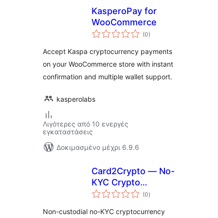
KasperoPay for
WooCommerce
αξιολογήσεις
(0
)
σύνολο
Accept Kaspa cryptocurrency payments
on your WooCommerce store with instant
confirmation and multiple wallet support.
kasperolabs
Λιγότερες από 10 ενεργές
εγκαταστάσεις
Δοκιμασμένο μέχρι 6.9.6
Card2Crypto — No-
KYC Crypto
αξιολογήσεις
Payment Gateway
(0
)
σύνολο
for WooCommerce
Non-custodial no-KYC cryptocurrency