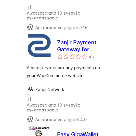
Λιγότερες από 10 ενεργές
εγκαταστάσεις
Δοκιμασμένο μέχρι 5.7.16
Zanjir Payment
Gateway for
αξιολογήσεις
WooCommerce
(0
)
σύνολο
Accept cryptocurrency payments on
your WooCommerce website
Zanjir Network
Λιγότερες από 10 ενεργές
εγκαταστάσεις
Δοκιμασμένο μέχρι 6.4.9
Easy GigaWallet