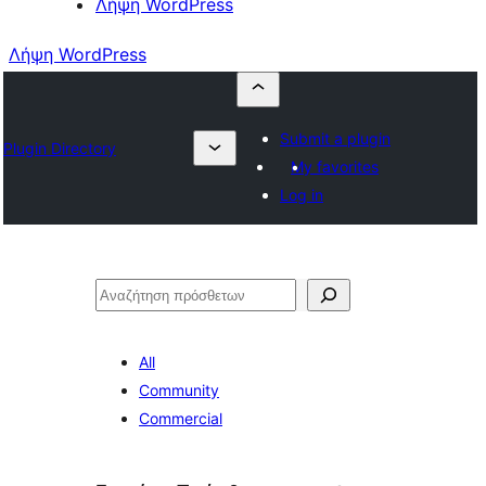
Λήψη WordPress
Λήψη WordPress
Submit a plugin
Plugin Directory
My favorites
Log in
Αναζήτηση
All
Community
Commercial