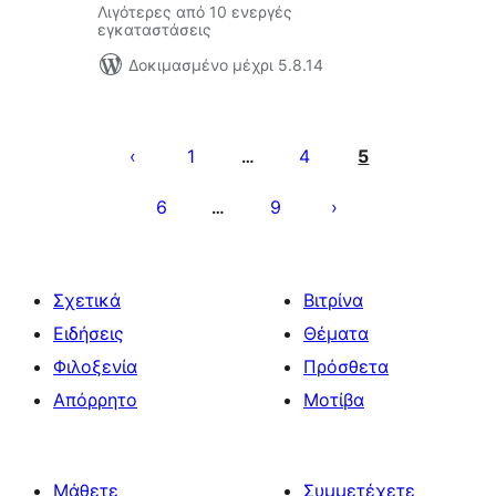
Λιγότερες από 10 ενεργές
εγκαταστάσεις
Δοκιμασμένο μέχρι 5.8.14
Σελιδοποίηση
άρθρων
1
4
5
…
6
9
…
Σχετικά
Βιτρίνα
Ειδήσεις
Θέματα
Φιλοξενία
Πρόσθετα
Απόρρητο
Μοτίβα
Μάθετε
Συμμετέχετε