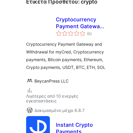
Ετικέτα Πρόσθετου:
crypto
Cryptocurrency
Payment Gateway
αξιολογήσεις
and Withdrawal for
(0
)
σύνολο
myCred by
Cryptocurrency Payment Gateway and
CryptoPay
Withdrawal for myCred, Cryptocurrency
payments, Bitcoin payments, Ethereum,
Crypto payments, USDT, BTC, ETH, SOL
BeycanPress LLC
Λιγότερες από 10 ενεργές
εγκαταστάσεις
Δοκιμασμένο μέχρι 6.8.7
Instant Crypto
Payments